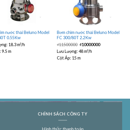
ìm nước thải Beluno Model
Bơm chìm nước thải Beluno Model
40T 0.55Kw
FC 300/80T 2.2Kw
Giá
Giá
ợng:
18.3 m³/h
₫
11500000
₫
10000000
gốc
hiện
là:
tại
:
9.5 m
Lưu Lượng:
48 m³/h
₫11500000.
là:
Cột Áp:
15 m
₫10000000.
CHÍNH SÁCH CÔNG TY
Hình thức thanh toán