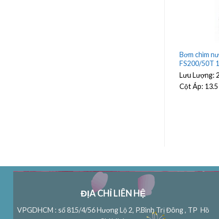
ải Beluno Model
Bơm chìm nước thải Beluno Model
Bơm chìm nư
w
FS200/50M 1.5Kw
FS200/50T 
h
Lưu Lượng:
27 m³/h
Lưu Lượng:
Cột Áp:
13.5 m
Cột Áp:
13.5
ĐỊA CHỈ LIÊN HỆ
VPGDHCM : số 815/4/56 Hương Lộ 2, P.Bình Trị Đông , TP Hồ