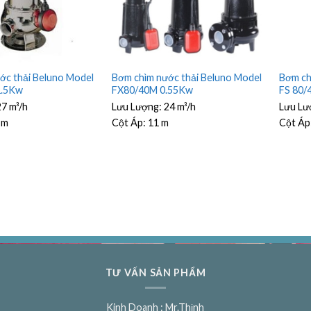
ớc thải Beluno Model
Bơm chìm nước thải Beluno Model
Bơm ch
1.5Kw
FX80/40M 0.55Kw
FS 80/
27 m³/h
Lưu Lượng:
24 m³/h
Lưu Lư
 m
Cột Áp:
11 m
Cột Áp
TƯ VẤN SẢN PHẨM
Kinh Doanh : Mr.Thịnh