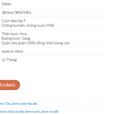
50mm
3phase/380v/50hz
Cách điện lớp F
Chống bụi bẩn, chống nước IP68
Thân bơm: Inox
Buồng bơm: Gang
Quận dây quấn 100% đồng chất lượng cao
made in china
12 Tháng
tti DGT100 1.1kw số lượng
Ỏ HÀNG
Bơm Tõm
,
Bơm chìm Veratti
ước thải veratti
,
bơm nước
,
bơm veratti