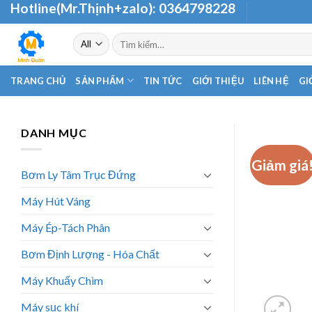
Hotline(Mr.Thịnh+zalo):
0364798228
Skip
to
Tìm
content
kiếm:
TRANG CHỦ
SẢN PHẨM
TIN TỨC
GIỚI THIỆU
LIÊN HỆ
GI
DANH MỤC
Giảm giá
Bơm Ly Tâm Trục Đứng
Máy Hút Váng
Máy Ép-Tách Phân
Bơm Định Lượng - Hóa Chất
Máy Khuấy Chìm
Máy sục khí