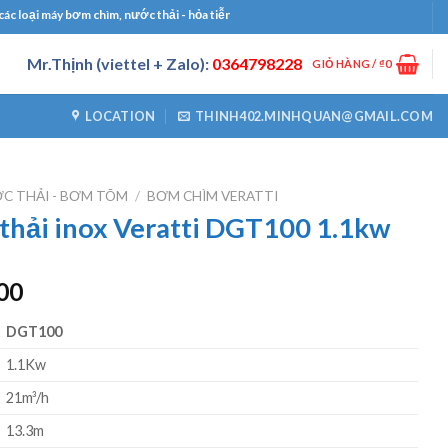
 máy bơm chìm, nước thải - hỏa tiễn, bơm công nghiệp, bơm định lượng, máy thổi k
Mr.Thịnh (viettel + Zalo):
0364798228
GIỎ HÀNG /
₫
0
LOCATION
THINH402.MINHQUAN@GMAIL.COM
C THẢI - BƠM TÕM
/
BƠM CHÌM VERATTI
hải inox Veratti DGT100 1.1kw
Giá
00
hiện
DGT100
tại
00.
là:
1.1Kw
₫4000000.
21m³/h
13.3m