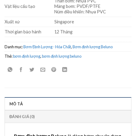
Thân bơm: Nhựa PVC
Vật liệu cấu tạo
Màng bơm: PVDF/PTFE
Núm điều khiển: Nhựa PVC
Xuất xứ
Singapore
Thời gian bảo hành
12 Tháng
Danh mục:
Bơm Định Lượng - Hóa Chất
,
Bơm định lượng Beluno
Thẻ:
bơm định lượng
,
bơm định lượng beluno
MÔ TẢ
ĐÁNH GIÁ (0)
Bơm định lượng Beluno
là dòng bơm chuyên dụng