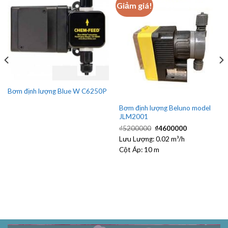
Giảm giá!
Bơm định lượng Blue W C6250P
Bơm định lượng Beluno model
JLM2001
Giá
Giá
₫
5200000
₫
4600000
gốc
hiện
Lưu Lượng:
là:
0.02 m³/h
tại
₫5200000.
là:
Cột Áp:
10 m
₫4600000.