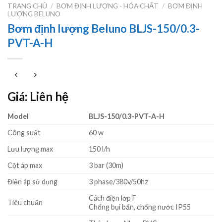
TRANG CHỦ
/
BƠM ĐỊNH LƯỢNG - HÓA CHẤT
/
BƠM ĐỊNH
LƯỢNG BELUNO
Bơm định lượng Beluno BLJS-150/0.3-
PVT-A-H
Giá: Liên hệ
Model
BLJS-150/0.3-PVT-A-H
Công suất
60 w
Lưu lượng max
150 l/h
Cột áp max
3 bar (30m)
Điện áp sử dụng
3 phase/380v/50hz
Cách điện lớp F
Tiêu chuẩn
Chống bụi bẩn, chống nước IP55