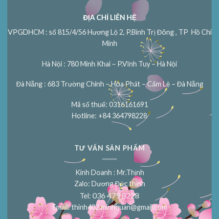
ĐỊA CHỈ LIÊN HỆ
VPGDHCM : số 815/4/56 Hương Lộ 2, P.Bình Trị Đông , TP Hồ Chí
Minh
Hà Nội : 780 Minh Khai – P.Vĩnh Tuy – Hà Nội
Đà Nẵng : 683 Trường Chinh – Hòa Phát – Cẩm Lệ – Đà Nẵng
Mã số thuế: 0316161691
Hotline: +84 364798228
TƯ VẤN SẢN PHẨM
Kinh Doanh : Mr.Thịnh
Zalo: Dương Đức thịnh
036 479 8228
Tel:
Email:
thinh402.minhquan@gmail.com