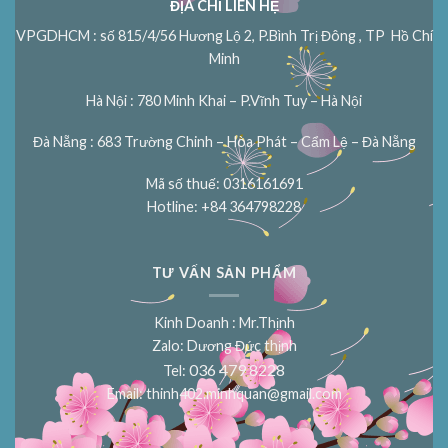
ĐỊA CHỈ LIÊN HỆ
VPGDHCM : số 815/4/56 Hương Lộ 2, P.Bình Trị Đông , TP Hồ Chí
Minh
Hà Nội : 780 Minh Khai – P.Vĩnh Tuy – Hà Nội
Đà Nẵng : 683 Trường Chinh – Hòa Phát – Cẩm Lệ – Đà Nẵng
Mã số thuế: 0316161691
Hotline: +84 364798228
TƯ VẤN SẢN PHẨM
Kinh Doanh : Mr.Thịnh
Zalo: Dương Đức thịnh
036 479 8228
Tel:
Email:
thinh402.minhquan@gmail.com