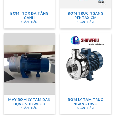
BƠM INOX ĐA TẦNG
BƠM TRỤC NGANG
CÁNH
PENTAX CM
8 SẢN PHẨM
1 SẢN PHẨM
MÁY BƠM LY TÂM DÂN
BƠM LY TÂM TRỤC
DỤNG SHOWFOU
NGANG DWO
4 SẢN PHẨM
5 SẢN PHẨM