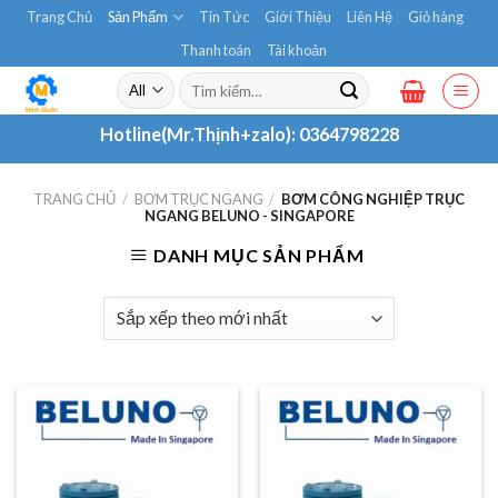
Skip
Trang Chủ
Sản Phẩm
Tin Tức
Giới Thiệu
Liên Hệ
Giỏ hàng
to
Thanh toán
Tài khoản
content
Tìm
kiếm:
Hotline(Mr.Thịnh+zalo):
0364798228
TRANG CHỦ
/
BƠM TRỤC NGANG
/
BƠM CÔNG NGHIỆP TRỤC
NGANG BELUNO - SINGAPORE
DANH MỤC SẢN PHẨM