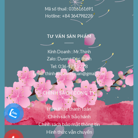
Mã số thuế: 0316161691
Hotline: +84 364798228
TƯ VẤN SẢN PHẨM
Kinh Doanh : Mr.Thịnh
Zalo: Dương Đức thịnh
036 479 8228
Tel:
Email:
thinh402.minhquan@gmail.com
CHÍNH SÁCH CÔNG TY
Hình thức thanh toán
Chính sách bảo hành
Chính sách bảo mật thông tin
Hình thức vận chuyển