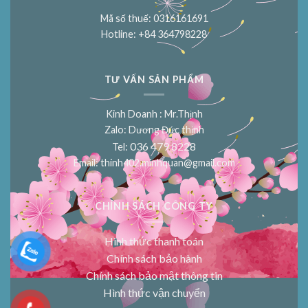
Mã số thuế: 0316161691
Hotline: +84 364798228
TƯ VẤN SẢN PHẨM
Kinh Doanh : Mr.Thịnh
Zalo: Dương Đức thịnh
036 479 8228
Tel:
Email:
thinh402.minhquan@gmail.com
CHÍNH SÁCH CÔNG TY
Hình thức thanh toán
Chính sách bảo hành
Chính sách bảo mật thông tin
Hình thức vận chuyển