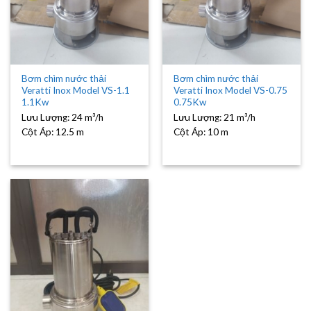
Bơm chìm nước thải
Bơm chìm nước thải
Veratti Inox Model VS-1.1
Veratti Inox Model VS-0.75
1.1Kw
0.75Kw
Lưu Lượng:
24 m³/h
Lưu Lượng:
21 m³/h
Cột Áp:
12.5 m
Cột Áp:
10 m