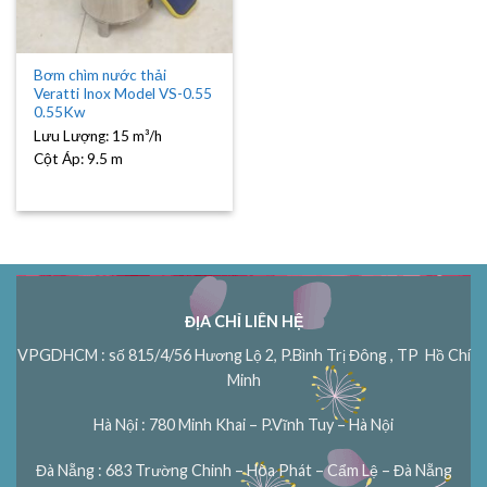
Bơm chìm nước thải
Veratti Inox Model VS-0.55
0.55Kw
Lưu Lượng:
15 m³/h
Cột Áp:
9.5 m
ĐỊA CHỈ LIÊN HỆ
VPGDHCM : số 815/4/56 Hương Lộ 2, P.Bình Trị Đông , TP Hồ Chí
Minh
Hà Nội : 780 Minh Khai – P.Vĩnh Tuy – Hà Nội
Đà Nẵng : 683 Trường Chinh – Hòa Phát – Cẩm Lệ – Đà Nẵng