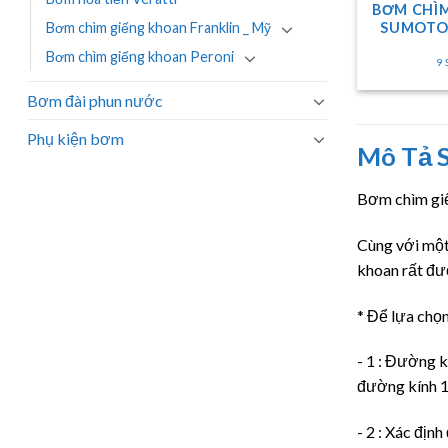
BƠM CHÌ
SUMOTO 
Bơm chìm giếng khoan Franklin _ Mỹ
Bơm chìm giếng khoan Peroni
9
Bơm đài phun nước
Phụ kiện bơm
Mô Tả 
Bơm chìm giế
Cùng với một
khoan rất đư
* Để lựa chọ
- 1 : Đường k
đường kính 11
- 2 : Xác địn