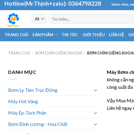
Hotline(Mr.Thịnh+zalo):
0364798228
Skip
Chuyên cung cấp và phân phối các loại máy bơm chìm, nước th
to
Tìm
content
kiếm:
TRANG CHỦ
SẢN PHẨM
TIN TỨC
GIỚI THIỆU
LIÊN HỆ
GI
TRANG CHỦ
/
BƠM CHÌM GIẾNG KHOAN
/
BƠM CHÌM GIẾNG KHOAN
DANH MỤC
Máy Bơm ch
không cần ngh
công suất đa 
Bơm Ly Tâm Trục Đứng
Vậy Mua Máy
Máy Hút Váng
Liên hệ ngay
Máy Ép-Tách Phân
Bơm Định Lượng - Hóa Chất