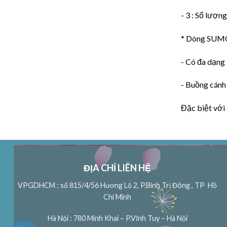
- 3 : Số lượ
* Dòng SUMO
- Có đa dạng
- Buồng cánh
Đặc biệt với
ĐỊA CHỈ LIÊN HỆ
VPGDHCM : số 815/4/56 Hương Lộ 2, P.Bình Trị Đông , TP Hồ
Chí Minh
Hà Nội : 780 Minh Khai – P.Vĩnh Tuy – Hà Nội