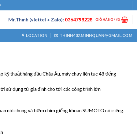
Mr.Thịnh (viettel + Zalo):
0364798228
GIỎ HÀNG /
₫
0
LOCATION
THINH402.MINHQUAN@GMAIL.COM
áp kỹ thuật hàng đầu Châu Âu, máy chạy liên tục 48 tiếng
i sử dụng từ gia đình cho tới các công trình lớn
hoan nói chung và bơm chìm giếng khoan SUMOTO nói riêng.