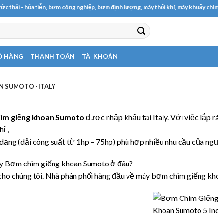
ải - hỏa tiễn, bơm công nghiệp, bơm định lượng, máy thổi khí, máy khuấy chìm
Ỏ HÀNG
THANH TOÁN
TÀI KHOẢN
 SUMOTO - ITALY
ìm giếng khoan Sumoto
được nhập khẩu tại Italy. Với việc lắp r
ỉ ,
dạng (dải công suất từ 1hp – 75hp) phù hợp nhiều nhu cầu của ngườ
 Bơm chìm giếng khoan Sumoto ở đâu?
 cho chúng tôi. Nhà phân phối hàng đầu về máy bơm chìm giếng k