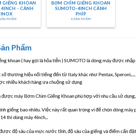
M GIẾNG KHOAN
BƠM CHÌM GIẾNG KHOAN
4INCH - CÁNH
SUMOTO-4INCH CÁNH
INOX
PHÍP
 SẢN PHẨM
4 SẢN PHẨM
Sản Phẩm
ng khoan ( hay gọi là hỏa tiễn ) SUMOTO là dòng máy được nhập k
 số thương hiệu nổi tiếng đến từ Italy khác như Pentax, Speroni,
ợc nhiều khách hàng ưa chuộng sử dụng
n được máy Bơm Chìm Giếng Khoan phù hợp với nhu cầu sử dụng, hợp
ính giếng bao nhiêu. Việc này rất quan trọng vì để chọn dòng máy p
4 thì dùng máy 4inch,..
h được độ sâu của mực nước tĩnh, độ sâu của giếng và điểm cẩn đặ