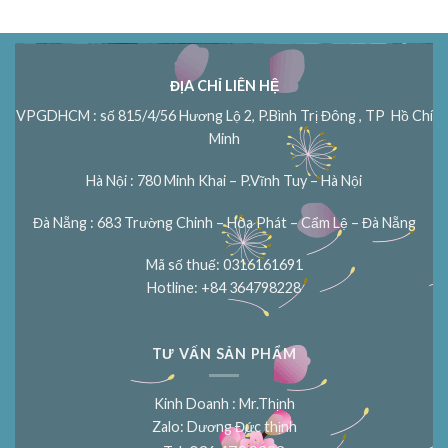
ĐỊA CHỈ LIÊN HỆ
VPGDHCM : số 815/4/56 Hương Lộ 2, P.Bình Trị Đông , TP Hồ Chí
Minh
Hà Nội : 780 Minh Khai – P.Vĩnh Tuy – Hà Nội
Đà Nẵng : 683 Trường Chinh – Hòa Phát – Cẩm Lệ – Đà Nẵng
Mã số thuế: 0316161691
Hotline: +84 364798228
TƯ VẤN SẢN PHẨM
Kinh Doanh : Mr.Thịnh
Zalo: Dương Đức thịnh