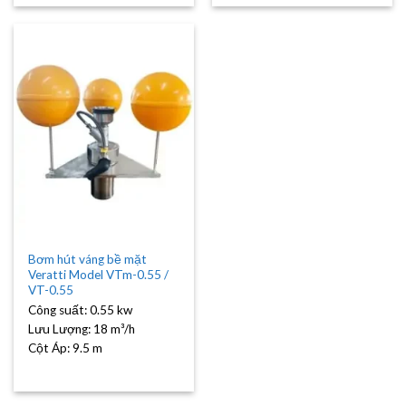
Bơm hút váng bề mặt
Veratti Model VTm-0.55 /
VT-0.55
Công suất:
0.55 kw
Lưu Lượng:
18 m³/h
Cột Áp:
9.5 m