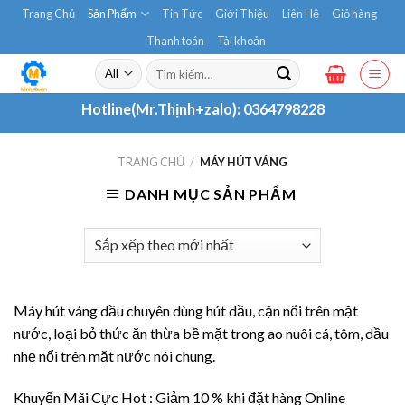
Skip
Trang Chủ
Sản Phẩm
Tin Tức
Giới Thiệu
Liên Hệ
Giỏ hàng
to
Thanh toán
Tài khoản
content
Tìm
kiếm:
Hotline(Mr.Thịnh+zalo):
0364798228
TRANG CHỦ
/
MÁY HÚT VÁNG
DANH MỤC SẢN PHẨM
Máy hút váng dầu chuyên dùng hút dầu, cặn nổi trên mặt
nước, loại bỏ thức ăn thừa bề mặt trong ao nuôi cá, tôm, dầu
nhẹ nổi trên mặt nước nói chung.
Khuyến Mãi Cực Hot : Giảm 10 % khi đặt hàng Online