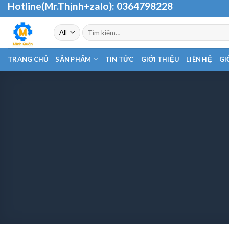
Hotline(Mr.Thịnh+zalo):
0364798228
Skip
to
Tìm
content
kiếm:
TRANG CHỦ
SẢN PHẨM
TIN TỨC
GIỚI THIỆU
LIÊN HỆ
GI