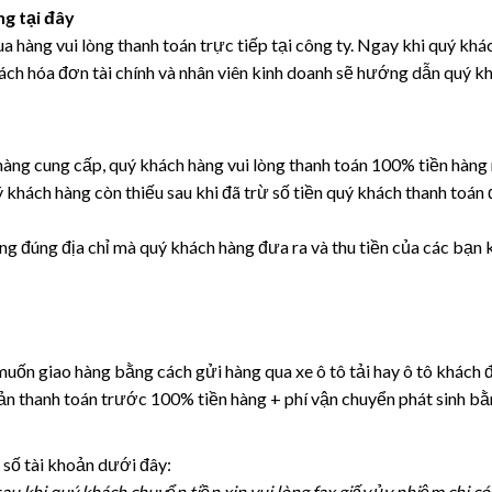
ng tại đây
 hàng vui lòng thanh toán trực tiếp tại công ty. Ngay khi quý khá
khách hóa đơn tài chính và nhân viên kinh doanh sẽ hướng dẫn quý k
 hàng cung cấp, quý khách hàng vui lòng thanh toán 100% tiền hàng
 khách hàng còn thiếu sau khi đã trừ số tiền quý khách thanh toán
ng đúng địa chỉ mà quý khách hàng đưa ra và thu tiền của các bạn 
uốn giao hàng bằng cách gửi hàng qua xe ô tô tải hay ô tô khách 
ản thanh toán trước 100% tiền hàng + phí vận chuyển phát sinh b
 số tài khoản dưới đây:
au khi quý khách chuyển tiền xin vui lòng fax giấy ủy nhiệm chi c