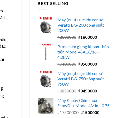
BEST SELLING
ch
hách
Máy (quạt) sục khí con sò
Veratti BG-200 công suất
200W
Giá
Giá
₫
2000000
₫
1800000
 nếu
gốc
hiện
 đặc
Bơm chìm giếng khoan - hỏa
là:
tại
tiễn Model 4SA16/16 –
₫2000000.
là:
4.0kW
₫1800000.
khi
Giá
Giá
₫
9400000
₫
8500000
gốc
hiện
Máy (quạt) sục khí con sò
là:
tại
Veratti BG-750 công suất
₫9400000.
là:
750W
₫8500000.
để
Giá
Giá
₫
3850000
₫
3450000
ằng
gốc
hiện
Máy Khuấy Chìm Inox
là:
tại
ShowFou. Model 4Mix – 0.75
₫3850000.
là:
Giá
Giá
₫
17500000
₫
1500000
₫3450000.
gốc
hiện
ó dấu