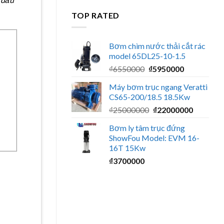
là:
tại
TOP RATED
₫17500000.
là:
₫1500000
Bơm chìm nước thải cắt rác
model 65DL25-10-1.5
Giá
Giá
₫
6550000
₫
5950000
gốc
hiện
Máy bơm trục ngang Veratti
là:
tại
CS65-200/18.5 18.5Kw
₫6550000.
là:
Giá
Giá
₫
25000000
₫
22000000
₫5950000.
gốc
hiện
Bơm ly tâm trục đứng
là:
tại
ShowFou Model: EVM 16-
₫25000000.
là:
16T 15Kw
₫220000
₫
3700000