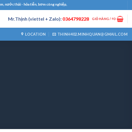
thải - hỏa tiễn, bơm công nghiệp, bơm định lượng, máy thổi khí, máy khuấy chìm
Mr.Thịnh (viettel + Zalo):
0364798228
GIỎ HÀNG /
₫
0
LOCATION
THINH402.MINHQUAN@GMAIL.COM