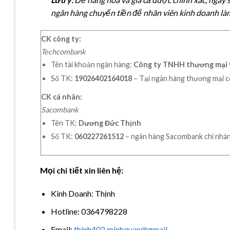
ngân hàng chuyển tiền để nhân viên kinh doanh làm
CK công ty:
Techcombank
Tên tài khoản ngân hàng:
Công ty TNHH thương mại 
Số TK:
19026402164018
– Tại ngân hàng thương mại c
CK cá nhân:
Sacombank
Tên TK:
Dương Đức Thịnh
Số TK:
060227261512
– ngân hàng Sacombank chi nh
Mọi chi tiết xin liên hệ:
Kinh Doanh: Thịnh
Hotline: 0364798228
Email:
thinh402.minhquan@gmail