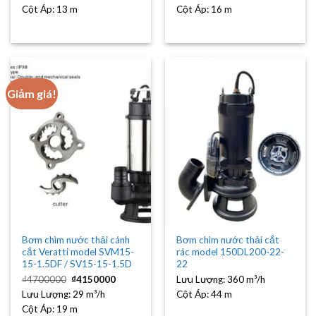
₫3600000.
là:
₫4000000.
là:
Cột Áp:
13 m
Cột Áp:
16 m
₫3200000.
₫3500000
Giảm giá!
Bơm chìm nước thải cánh
Bơm chìm nước thải cắt
cắt Veratti model SVM15-
rác model 150DL200-22-
15-1.5DF / SV15-15-1.5D
22
Giá
Giá
₫
4700000
₫
4150000
Lưu Lượng:
360 m³/h
gốc
hiện
Lưu Lượng:
là:
29 m³/h
tại
Cột Áp:
44 m
₫4700000.
là:
Cột Áp:
19 m
₫4150000.