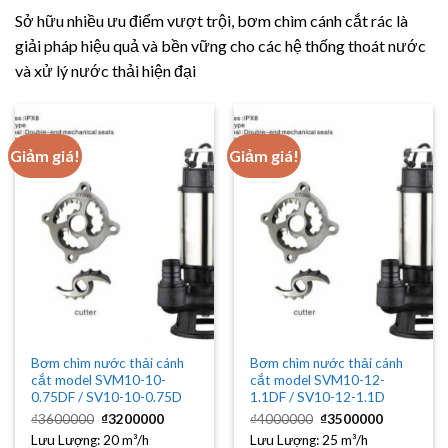
Sở hữu nhiều ưu điểm vượt trội, bơm chìm cánh cắt rác là
giải pháp hiệu quả và bền vững cho các hệ thống thoát nước
và xử lý nước thải hiện đại
Giảm giá!
Giảm giá!
Bơm chìm nước thải cánh
Bơm chìm nước thải cánh
cắt model SVM10-10-
cắt model SVM10-12-
0.75DF / SV10-10-0.75D
1.1DF / SV10-12-1.1D
Giá
Giá
Giá
Giá
₫
3600000
₫
3200000
₫
4000000
₫
3500000
gốc
hiện
gốc
hiện
Lưu Lượng:
là:
20 m³/h
tại
Lưu Lượng:
là:
25 m³/h
tại