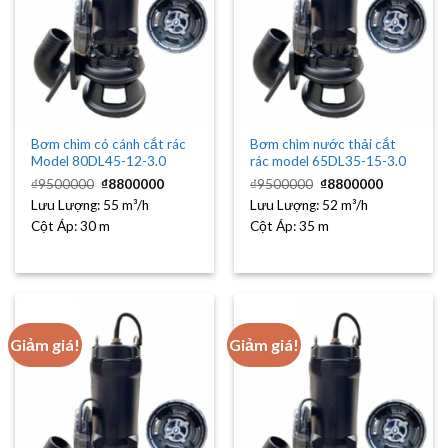
Bơm chìm có cánh cắt rác
Bơm chìm nước thải cắt
Model 80DL45-12-3.0
rác model 65DL35-15-3.0
Giá
Giá
Giá
Giá
₫
9500000
₫
8800000
₫
9500000
₫
8800000
gốc
hiện
gốc
hiện
Lưu Lượng:
là:
55 m³/h
tại
Lưu Lượng:
là:
52 m³/h
tại
₫9500000.
là:
₫9500000.
là:
Cột Áp:
30 m
Cột Áp:
35 m
₫8800000.
₫8800000
Giảm giá!
Giảm giá!