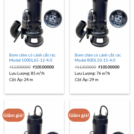
Bơm chìm có cánh cắt rác
Bơm chìm có cánh cắt rác
Model 100DL65-12-4.0
Model 80DL50-15-4.0
Giá
Giá
Giá
Giá
₫
11300000
₫
10500000
₫
11300000
₫
10500000
gốc
hiện
gốc
hiện
Lưu Lượng:
85 m³/h
là:
tại
Lưu Lượng:
76 m³/h
là:
tại
₫11300000.
là:
₫11300000.
là:
Cột Áp:
24 m
Cột Áp:
29 m
₫10500000.
₫10500
Giảm giá!
Giảm giá!