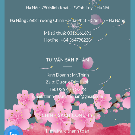
Hà Nội : 780 Minh Khai – P.Vĩnh Tuy – Hà Nội
Đà Nẵng : 683 Trường Chinh – Hòa Phát – Cẩm Lệ – Đà Nẵng
Mã số thuế: 0316161691
Hotline: +84 364798228
TƯ VẤN SẢN PHẨM
Kinh Doanh : Mr.Thịnh
Zalo: Dương Đức thịnh
036 479 8228
Tel:
Email:
thinh402.minhquan@gmail.com
CHÍNH SÁCH CÔNG TY
Hình thức thanh toán