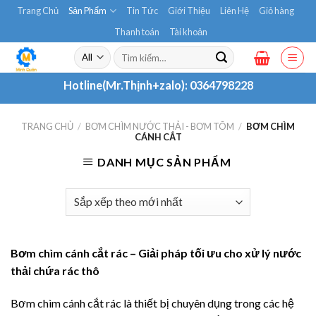
Skip
Trang Chủ
Sản Phẩm
Tin Tức
Giới Thiệu
Liên Hệ
Giỏ hàng
to
Thanh toán
Tài khoản
content
Tìm
kiếm:
Hotline(Mr.Thịnh+zalo):
0364798228
TRANG CHỦ
/
BƠM CHÌM NƯỚC THẢI - BƠM TÕM
/
BƠM CHÌM
CÁNH CẮT
DANH MỤC SẢN PHẨM
Bơm chìm cánh cắt rác – Giải pháp tối ưu cho xử lý nước
thải chứa rác thô
Bơm chìm cánh cắt rác là thiết bị chuyên dụng trong các hệ