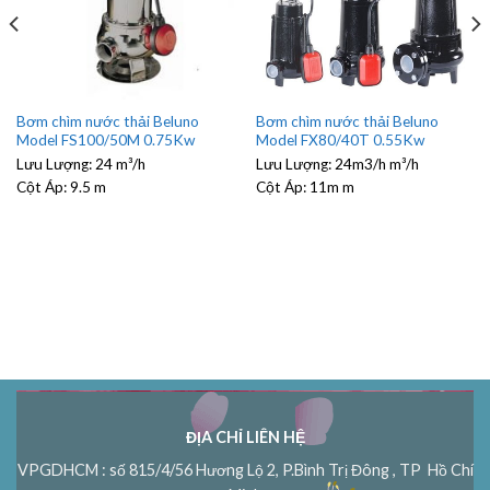
Bơm chìm nước thải Beluno
Bơm chìm nước thải Beluno
Model FX80/40T 0.55Kw
Model FS100/50M 0.75Kw
Lưu Lượng:
24m3/h m³/h
Lưu Lượng:
24 m³/h
Cột Áp:
11m m
Cột Áp:
9.5 m
ĐỊA CHỈ LIÊN HỆ
VPGDHCM : số 815/4/56 Hương Lộ 2, P.Bình Trị Đông , TP Hồ Chí