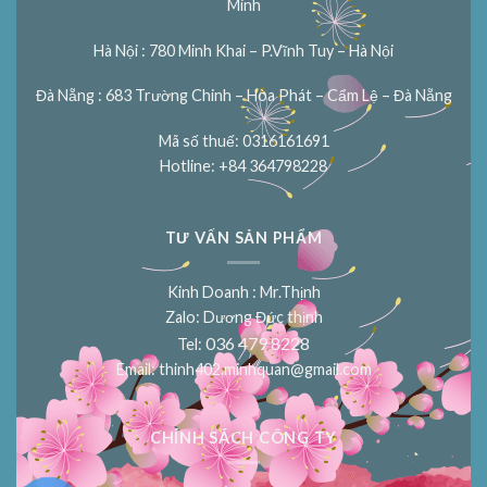
Minh
Hà Nội : 780 Minh Khai – P.Vĩnh Tuy – Hà Nội
Đà Nẵng : 683 Trường Chinh – Hòa Phát – Cẩm Lệ – Đà Nẵng
Mã số thuế: 0316161691
Hotline: +84 364798228
TƯ VẤN SẢN PHẨM
Kinh Doanh : Mr.Thịnh
Zalo: Dương Đức thịnh
036 479 8228
Tel:
Email:
thinh402.minhquan@gmail.com
CHÍNH SÁCH CÔNG TY