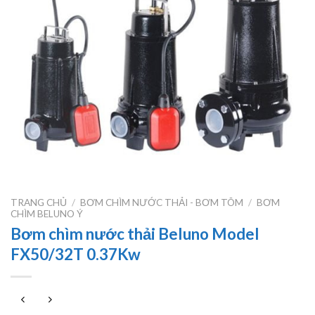
TRANG CHỦ
/
BƠM CHÌM NƯỚC THẢI - BƠM TÕM
/
BƠM
CHÌM BELUNO Ý
Bơm chìm nước thải Beluno Model
FX50/32T 0.37Kw