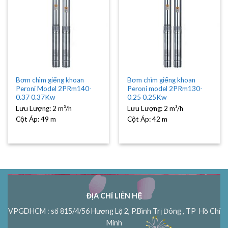
Bơm chìm giếng khoan
Bơm chìm giếng khoan
Peroni Model 2PRm140-
Peroni model 2PRm130-
0.37 0.37Kw
0.25 0.25Kw
Lưu Lượng:
2 m³/h
Lưu Lượng:
2 m³/h
Cột Áp:
49 m
Cột Áp:
42 m
ĐỊA CHỈ LIÊN HỆ
VPGDHCM : số 815/4/56 Hương Lộ 2, P.Bình Trị Đông , TP Hồ Chí
Minh