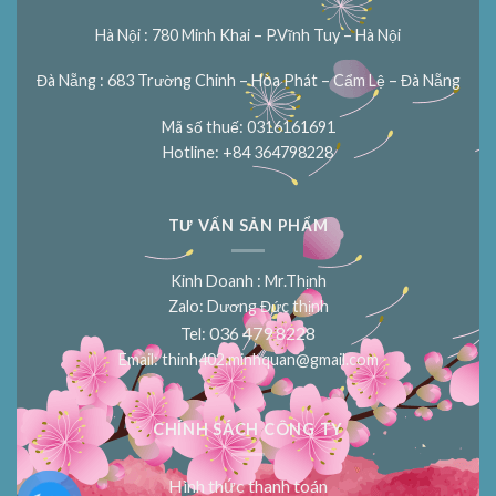
Hà Nội : 780 Minh Khai – P.Vĩnh Tuy – Hà Nội
Đà Nẵng : 683 Trường Chinh – Hòa Phát – Cẩm Lệ – Đà Nẵng
Mã số thuế: 0316161691
Hotline: +84 364798228
TƯ VẤN SẢN PHẨM
Kinh Doanh : Mr.Thịnh
Zalo: Dương Đức thịnh
036 479 8228
Tel:
Email:
thinh402.minhquan@gmail.com
CHÍNH SÁCH CÔNG TY
Hình thức thanh toán