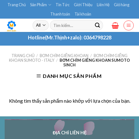
Skip
Trang Chủ
Sản Phẩm
Tin Tức
Giới Thiệu
Liên Hệ
Giỏ hàng
to
Thanh toán
Tài khoản
content
Tìm
kiếm:
Hotline(Mr.Thịnh+zalo):
0364798228
TRANG CHỦ
/
BƠM CHÌM GIẾNG KHOAN
/
BƠM CHÌM GIẾNG
KHOAN SUMOTO - ITALY
/
BƠM CHÌM GIẾNG KHOAN SUMOTO
5INCH
DANH MỤC SẢN PHẨM
Không tìm thấy sản phẩm nào khớp với lựa chọn của bạn.
ĐỊA CHỈ LIÊN HỆ