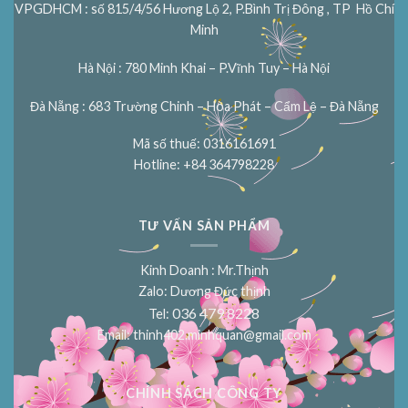
VPGDHCM : số 815/4/56 Hương Lộ 2, P.Bình Trị Đông , TP Hồ Chí
Minh
Hà Nội : 780 Minh Khai – P.Vĩnh Tuy – Hà Nội
Đà Nẵng : 683 Trường Chinh – Hòa Phát – Cẩm Lệ – Đà Nẵng
Mã số thuế: 0316161691
Hotline: +84 364798228
TƯ VẤN SẢN PHẨM
Kinh Doanh : Mr.Thịnh
Zalo: Dương Đức thịnh
036 479 8228
Tel:
Email:
thinh402.minhquan@gmail.com
CHÍNH SÁCH CÔNG TY