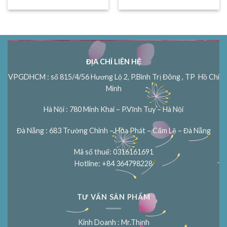
ĐỊA CHỈ LIÊN HỆ
VPGDHCM : số 815/4/56 Hương Lộ 2, P.Bình Trị Đông , TP Hồ Chí
Minh
Hà Nội : 780 Minh Khai – P.Vĩnh Tuy – Hà Nội
Đà Nẵng : 683 Trường Chinh – Hòa Phát – Cẩm Lệ – Đà Nẵng
Mã số thuế: 0316161691
Hotline: +84 364798228
TƯ VẤN SẢN PHẨM
Kinh Doanh : Mr.Thịnh