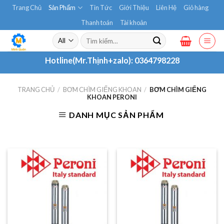
Skip
Trang Chủ
Sản Phẩm
Tin Tức
Giới Thiệu
Liên Hệ
Giỏ hàng
to
Thanh toán
Tài khoản
content
Tìm
kiếm:
Hotline(Mr.Thịnh+zalo):
0364798228
TRANG CHỦ
/
BƠM CHÌM GIẾNG KHOAN
/
BƠM CHÌM GIẾNG
KHOAN PERONI
DANH MỤC SẢN PHẨM