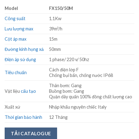
Model
FX150/50M
Công suất
1.1Kw
Lưu lượng max
39m³/h
Cột áp max
15m
Đường kính họng xả
50mm
Điện áp sử dụng
1 phase/ 220 v/ 50hz
Cách điện lớp F
Tiêu chuẩn
Chống bụi bẩn, chống nước IP68
Thân bơm: Gang
Vật liệu
cấu tạo
Buồng bơm: Gang
Quận dây quấn 100% đồng chất lượng cao
Xuất xứ
Nhập khẩu nguyên chiếc Italy
Thời gian bảo hành
12 Tháng
TẢI CATALOGUE