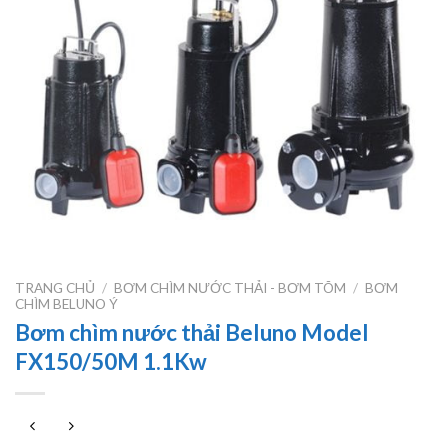
TRANG CHỦ
/
BƠM CHÌM NƯỚC THẢI - BƠM TÕM
/
BƠM
CHÌM BELUNO Ý
Bơm chìm nước thải Beluno Model
FX150/50M 1.1Kw