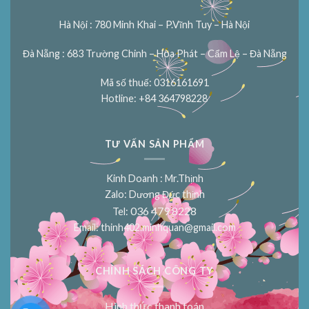
Hà Nội : 780 Minh Khai – P.Vĩnh Tuy – Hà Nội
Đà Nẵng : 683 Trường Chinh – Hòa Phát – Cẩm Lệ – Đà Nẵng
Mã số thuế: 0316161691
Hotline: +84 364798228
TƯ VẤN SẢN PHẨM
Kinh Doanh : Mr.Thịnh
Zalo: Dương Đức thịnh
036 479 8228
Tel:
Email:
thinh402.minhquan@gmail.com
CHÍNH SÁCH CÔNG TY
Hình thức thanh toán