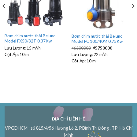
Bơm chìm nước thải Beluno
Bơm chìm nước thải Beluno
Model FX50/32T 0.37Kw
Model FC 100/40M 0.75Kw
Giá
Giá
Lưu Lượng:
15 m³/h
₫
6600000
₫
5750000
gốc
hiện
Cột Áp:
10 m
Lưu Lượng:
là:
22 m³/h
tại
₫6600000.
là:
Cột Áp:
10 m
₫5750000.
ĐỊA CHỈ LIÊN HỆ
VPGDHCM : số 815/4/56 Hương Lộ 2, P.Bình Trị Đông , TP Hồ Chí
Minh