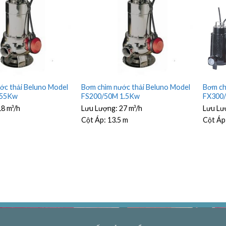
Bơm ch
ớc thải Beluno Model
Bơm chìm nước thải Beluno Model
FX300
.55Kw
FS200/50M 1.5Kw
Lưu Lư
18 m³/h
Lưu Lượng:
27 m³/h
Cột Áp
Cột Áp:
13.5 m