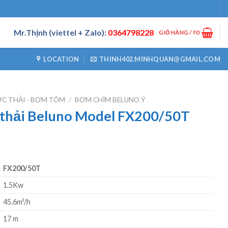
Mr.Thịnh (viettel + Zalo):
0364798228
GIỎ HÀNG /
₫
0
LOCATION
THINH402.MINHQUAN@GMAIL.COM
C THẢI - BƠM TÕM
/
BƠM CHÌM BELUNO Ý
thải Beluno Model FX200/50T
FX200/50T
1.5Kw
45.6m³/h
17 m