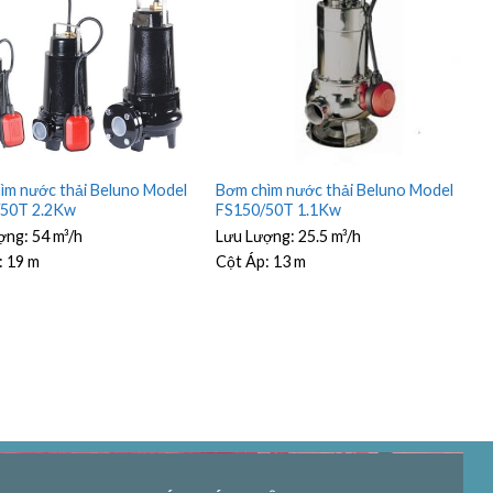
ìm nước thải Beluno Model
Bơm chìm nước thải Beluno Model
/50T 2.2Kw
FS150/50T 1.1Kw
ợng:
54 m³/h
Lưu Lượng:
25.5 m³/h
:
19 m
Cột Áp:
13 m