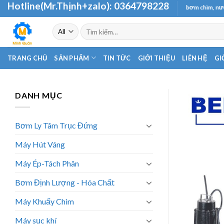
Hotline(Mr.Thịnh+zalo):
0364798228
Skip
Chuyên cung cấp và phân phối các loại máy bơm chìm, nước thải 
to
Tìm
content
kiếm:
TRANG CHỦ
SẢN PHẨM
TIN TỨC
GIỚI THIỆU
LIÊN HỆ
GI
DANH MỤC
Bơm Ly Tâm Trục Đứng
Máy Hút Váng
Máy Ép-Tách Phân
Bơm Định Lượng - Hóa Chất
Máy Khuấy Chìm
Máy sục khí