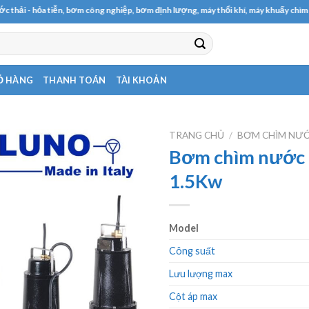
- hỏa tiễn, bơm công nghiệp, bơm định lượng, máy thổi khí, máy khuấy chìm
Ỏ HÀNG
THANH TOÁN
TÀI KHOẢN
TRANG CHỦ
/
BƠM CHÌM NƯỚ
Bơm chìm nước 
1.5Kw
Model
Công suất
Lưu lượng max
Cột áp max