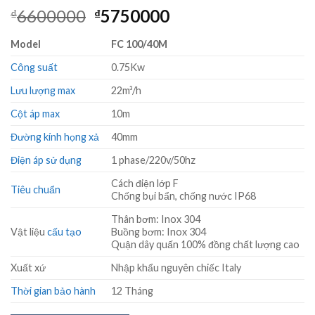
Giá
Giá
6600000
5750000
₫
₫
gốc
hiện
Model
FC 100/40M
là:
tại
₫6600000.
là:
Công suất
0.75Kw
₫5750000.
Lưu lượng max
22m³/h
Cột áp max
10m
Đường kính họng xả
40mm
Điện áp sử dụng
1 phase/220v/50hz
Cách điện lớp F
Tiêu chuẩn
Chống bụi bẩn, chống nước IP68
Thân bơm: Inox 304
Vật liệu
cấu tạo
Buồng bơm: Inox 304
Quận dây quấn 100% đồng chất lượng cao
Xuất xứ
Nhập khẩu nguyên chiếc Italy
Thời gian bảo hành
12 Tháng