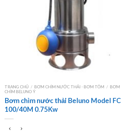
TRANG CHỦ
/
BƠM CHÌM NƯỚC THẢI - BƠM TÕM
/
BƠM
CHÌM BELUNO Ý
Bơm chìm nước thải Beluno Model FC
100/40M 0.75Kw