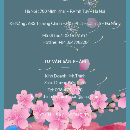
Hà Nội : 780 Minh Khai – P.Vĩnh Tuy – Hà Nội
Đà Nẵng : 683 Trường Chinh – Hòa Phát – Cẩm Lệ – Đà Nẵng
Mã số thuế: 0316161691
Hotline: +84 364798228
TƯ VẤN SẢN PHẨM
Kinh Doanh : Mr.Thịnh
Zalo: Dương Đức thịnh
036 479 8228
Tel:
Email:
thinh402.minhquan@gmail.com
CHÍNH SÁCH CÔNG TY
Hình thức thanh toán