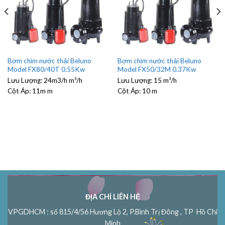
Bơm chìm nước thải Beluno
Bơm chìm nước thải Beluno
Model FX80/40T 0.55Kw
Model FX50/32M 0.37Kw
Lưu Lượng:
24m3/h m³/h
Lưu Lượng:
15 m³/h
Cột Áp:
11m m
Cột Áp:
10 m
ĐỊA CHỈ LIÊN HỆ
VPGDHCM : số 815/4/56 Hương Lộ 2, P.Bình Trị Đông , TP Hồ Chí
Minh