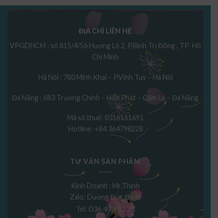
ĐỊA CHỈ LIÊN HỆ
VPGDHCM : số 815/4/56 Hương Lộ 2, P.Bình Trị Đông , TP Hồ
Chí Minh
Hà Nội : 780 Minh Khai – P.Vĩnh Tuy – Hà Nội
Đà Nẵng : 683 Trường Chinh – Hòa Phát – Cẩm Lệ – Đà Nẵng
Mã số thuế: 0316161691
Hotline: +84 364798228
TƯ VẤN SẢN PHẨM
Kinh Doanh : Mr.Thịnh
Zalo: Dương Đức thịnh
036 479 8228
Tel: