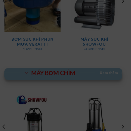
HÍ PHUN
MÁY SỤC KHÍ
MÁY SỤC KHÍ C
ATTI
SHOWFOU
VERATTI
HẨM
16 SẢN PHẨM
30 SẢN PHẨM
MÁY BƠM CHÌM
Xem thêm