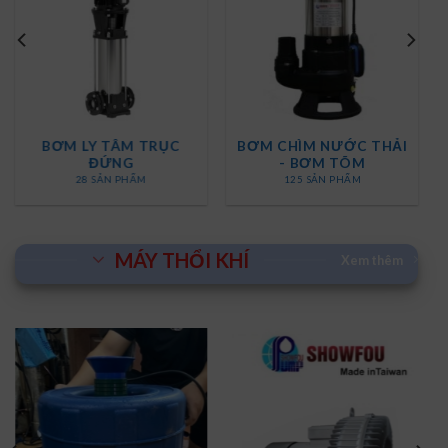
TRỤC
BƠM CHÌM NƯỚC THẢI
BƠM TRỤC ĐỨN
- BƠM TÕM
INLINE
M
125 SẢN PHẨM
9 SẢN PHẨM
MÁY THỔI KHÍ
Xem thêm