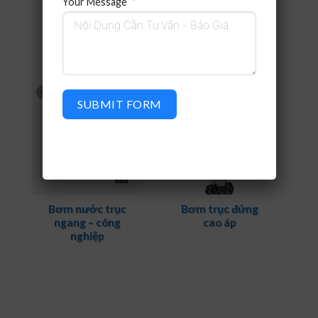
Your Message
Bơm Hỏa Tiễn
Máy khuấy chìm
SUBMIT FORM
Bơm nước trục
Bơm trục đứng
ngang – công
cao áp
nghiệp