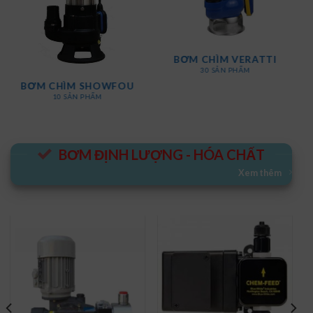
M CHÌM VERATTI
30 SẢN PHẨM
BƠM CH
BƠM CHÌM PERONI
1
6 SẢN PHẨM
BƠM ĐỊNH LƯỢNG - HÓA CHẤT
Xem thêm