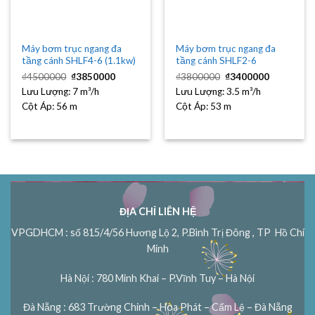
Máy bơm trục ngang đa
Máy bơm trục ngang đa
tầng cánh SHLF4-6 (1.1kw)
tầng cánh SHLF2-6
Giá
Giá
Giá
Giá
₫
4500000
₫
3850000
₫
3800000
₫
3400000
gốc
hiện
gốc
hiện
Lưu Lượng:
là:
7 m³/h
tại
Lưu Lượng:
là:
3.5 m³/h
tại
₫4500000.
là:
₫3800000.
là:
Cột Áp:
56 m
Cột Áp:
53 m
₫3850000.
₫3400000
ĐỊA CHỈ LIÊN HỆ
VPGDHCM : số 815/4/56 Hương Lộ 2, P.Bình Trị Đông , TP Hồ Chí
Minh
Hà Nội : 780 Minh Khai – P.Vĩnh Tuy – Hà Nội
Đà Nẵng : 683 Trường Chinh – Hòa Phát – Cẩm Lệ – Đà Nẵng