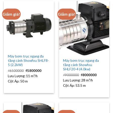
Giảm giá!
Giảm giá!
Máy bơm trục ngang đa
Máy bơm trục ngang đa
tầng cánh Showfou SHLF8-
tầng cánh Showfou
5 (2.2kW)
SHLF20-4 (4.0kw)
Giá
Giá
₫
6500000
₫
5800000
gốc
hiện
Giá
Giá
₫
9000000
₫
8000000
Lưu Lượng:
là:
11 m³/h
tại
gốc
hiện
₫6500000.
là:
Lưu Lượng:
là:
28 m³/h
tại
Cột Áp:
50 m
₫5800000.
₫9000000.
là:
Cột Áp:
53.5 m
₫8000000