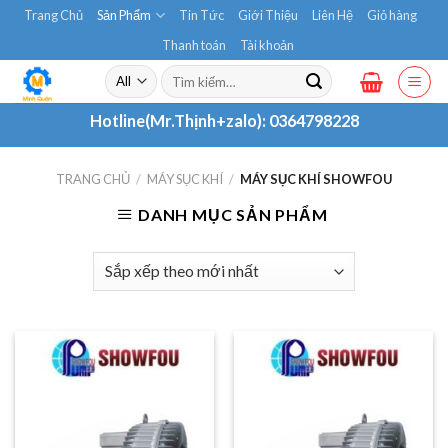
Skip
Trang Chủ
Sản Phẩm
Tin Tức
Giới Thiệu
Liên Hệ
Giỏ hàng
to
Thanh toán
Tài khoản
content
Tìm
kiếm:
Hotline(Mr.Thịnh+zalo):
0364798228
TRANG CHỦ
/
MÁY SỤC KHÍ
/
MÁY SỤC KHÍ SHOWFOU
DANH MỤC SẢN PHẨM