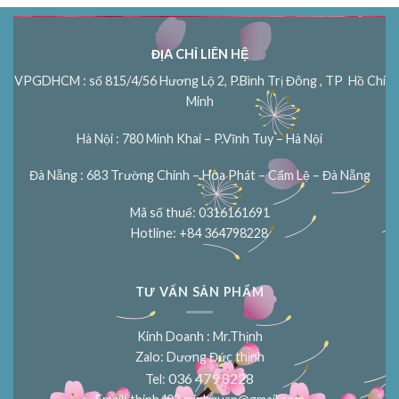
ĐỊA CHỈ LIÊN HỆ
VPGDHCM : số 815/4/56 Hương Lộ 2, P.Bình Trị Đông , TP Hồ Chí
Minh
Hà Nội : 780 Minh Khai – P.Vĩnh Tuy – Hà Nội
Đà Nẵng : 683 Trường Chinh – Hòa Phát – Cẩm Lệ – Đà Nẵng
Mã số thuế: 0316161691
Hotline: +84 364798228
TƯ VẤN SẢN PHẨM
Kinh Doanh : Mr.Thịnh
Zalo: Dương Đức thịnh
036 479 8228
Tel: