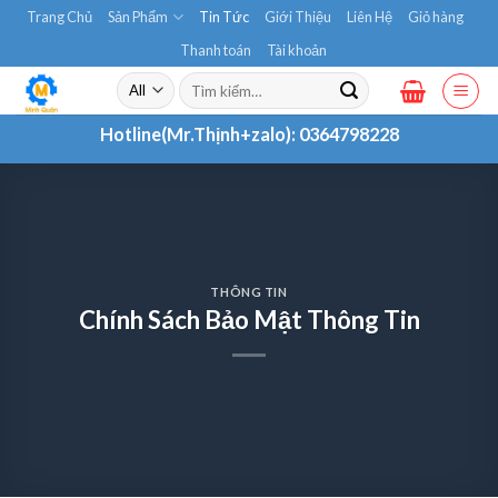
Skip
Trang Chủ
Sản Phẩm
Tin Tức
Giới Thiệu
Liên Hệ
Giỏ hàng
to
Thanh toán
Tài khoản
content
Tìm
kiếm:
Hotline(Mr.Thịnh+zalo):
0364798228
THÔNG TIN
Chính Sách Bảo Mật Thông Tin