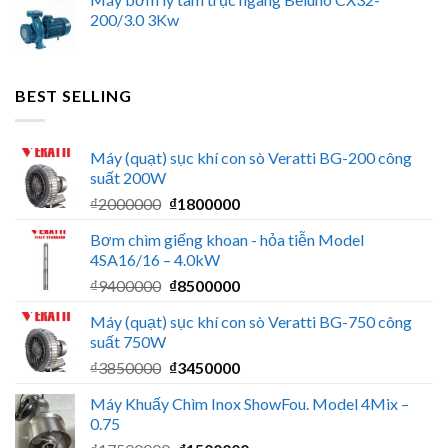
200/3.0 3Kw
BEST SELLING
Máy (quạt) sục khí con sò Veratti BG-200 công
suất 200W
Giá
Giá
₫
2000000
₫
1800000
gốc
hiện
Bơm chìm giếng khoan - hỏa tiễn Model
là:
tại
4SA16/16 – 4.0kW
₫2000000.
là:
Giá
Giá
₫
9400000
₫
8500000
₫1800000.
gốc
hiện
Máy (quạt) sục khí con sò Veratti BG-750 công
là:
tại
suất 750W
₫9400000.
là:
Giá
Giá
₫
3850000
₫
3450000
₫8500000.
gốc
hiện
Máy Khuấy Chìm Inox ShowFou. Model 4Mix –
là:
tại
0.75
₫3850000.
là: