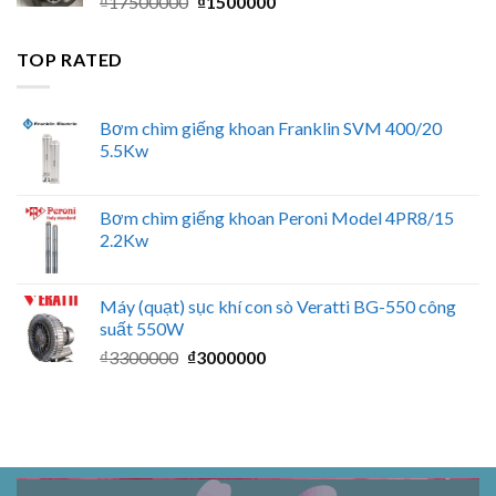
Giá
Giá
₫
17500000
₫
1500000
₫3450000.
gốc
hiện
là:
tại
TOP RATED
₫17500000.
là:
₫1500000.
Bơm chìm giếng khoan Franklin SVM 400/20
5.5Kw
Bơm chìm giếng khoan Peroni Model 4PR8/15
2.2Kw
Máy (quạt) sục khí con sò Veratti BG-550 công
suất 550W
Giá
Giá
₫
3300000
₫
3000000
gốc
hiện
là:
tại
₫3300000.
là:
₫3000000.