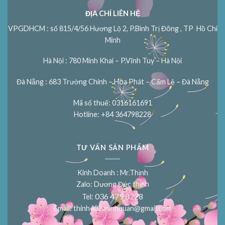
ĐỊA CHỈ LIÊN HỆ
VPGDHCM : số 815/4/56 Hương Lộ 2, P.Bình Trị Đông , TP Hồ Chí
Minh
Hà Nội : 780 Minh Khai – P.Vĩnh Tuy – Hà Nội
Đà Nẵng : 683 Trường Chinh – Hòa Phát – Cẩm Lệ – Đà Nẵng
Mã số thuế: 0316161691
Hotline: +84 364798228
TƯ VẤN SẢN PHẨM
Kinh Doanh : Mr.Thịnh
Zalo: Dương Đức thịnh
036 479 8228
Tel:
Email:
thinh402.minhquan@gmail.com