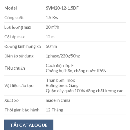
Model
SVM20-12-1.5DF
Công suất
1.5 Kw
Lưu lượng max
20 m³/h
Cột áp max
12 m
Đường kính họng xả
50mm
Điện áp sử dụng
1phase/220v/50hz
Cách điện lớp F
Tiêu chuẩn
Chống bụi bẩn, chống nước IP68
Thân bơm: Inox
Vật liệu cấu tạo
Buồng bơm: Gang
Quận dây quấn 100% đồng chất lượng cao
Xuất xứ
made in china
Thời gian bảo hành
12 Tháng
TẢI CATALOGUE