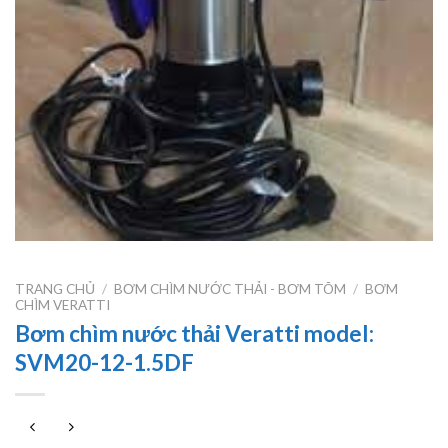
TRANG CHỦ
/
BƠM CHÌM NƯỚC THẢI - BƠM TÕM
/
BƠM
CHÌM VERATTI
Bơm chìm nước thải Veratti model:
SVM20-12-1.5DF