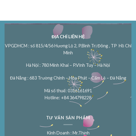
ĐỊA CHỈ LIÊN HỆ
VPGDHCM : số 815/4/56 Hương Lộ 2, P.Bình Trị Đông , TP Hồ Chí
Minh
Hà Nội : 780 Minh Khai – P.Vĩnh Tuy – Hà Nội
Đà Nẵng : 683 Trường Chinh – Hòa Phát – Cẩm Lệ – Đà Nẵng
Mã số thuế: 0316161691
Hotline: +84 364798228
TƯ VẤN SẢN PHẨM
Kinh Doanh : Mr.Thịnh