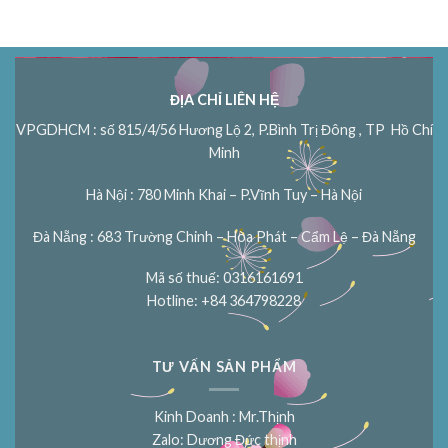
ĐỊA CHỈ LIÊN HỆ
VPGDHCM : số 815/4/56 Hương Lộ 2, P.Bình Trị Đông , TP Hồ Chí
Minh
Hà Nội : 780 Minh Khai – P.Vĩnh Tuy – Hà Nội
Đà Nẵng : 683 Trường Chinh – Hòa Phát – Cẩm Lệ – Đà Nẵng
Mã số thuế: 0316161691
Hotline: +84 364798228
TƯ VẤN SẢN PHẨM
Kinh Doanh : Mr.Thịnh
Zalo: Dương Đức thịnh