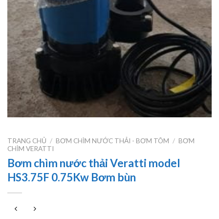
TRANG CHỦ
/
BƠM CHÌM NƯỚC THẢI - BƠM TÕM
/
BƠM
CHÌM VERATTI
Bơm chìm nước thải Veratti model
HS3.75F 0.75Kw Bơm bùn