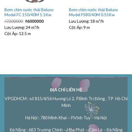
Bơm chìm nước thải Beluno
Bơm chìm nước thải Beluno
Model FC 150/40M 1.1Kw
Model FS80/40M 0.55Kw
Giá
Giá
₫
7200000
₫
6000000
Lưu Lượng:
18 m³/h
gốc
hiện
Lưu Lượng:
là:
24 m³/h
tại
Cột Áp:
9 m
₫7200000.
là:
Cột Áp:
12.5 m
₫6000000.
ĐỊA CHỈ LIÊN HỆ
VPGDHCM : số 815/4/56 Hương Lộ 2, P.Bình Trị Đông , TP Hồ Chí
Minh
Hà Nội : 780 Minh Khai – P.Vĩnh Tuy – Hà Nội
Đà Nẵng : 683 Trường Chinh – Hòa Phát – Cẩm Lệ – Đà Nẵng