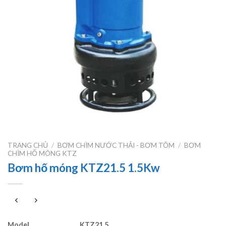
TRANG CHỦ
/
BƠM CHÌM NƯỚC THẢI - BƠM TÕM
/
BƠM
CHÌM HỐ MÓNG KTZ
Bơm hố móng KTZ21.5 1.5Kw
Model
KTZ21.5