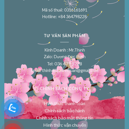
Mã số thuế: 0316161691
Hotline: +84 364798228
TƯ VẤN SẢN PHẨM
Kinh Doanh : Mr.Thịnh
Zalo: Dương Đức thịnh
036 479 8228
Tel:
Email:
thinh402.minhquan@gmail.com
CHÍNH SÁCH CÔNG TY
Hình thức thanh toán
Chính sách bảo hành
Chính sách bảo mật thông tin
Hình thức vận chuyển