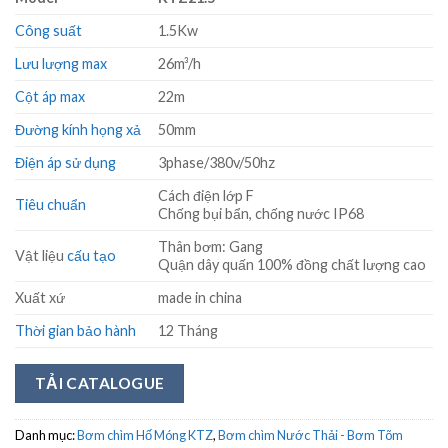
Công suất
1.5Kw
Lưu lượng max
26m³/h
Cột áp max
22m
Đường kính họng xả
50mm
Điện áp sử dụng
3phase/380v/50hz
Cách điện lớp F
Tiêu chuẩn
Chống bụi bẩn, chống nước IP68
Thân bơm: Gang
Vật liệu
cấu tạo
Quận dây quấn 100% đồng chất lượng cao
Xuất xứ
made in china
Thời gian bảo hành
12 Tháng
TẢI CATALOGUE
Danh mục:
Bơm chìm Hố Móng KTZ
,
Bơm chìm Nước Thải - Bơm Tõm