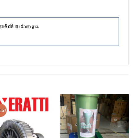
ể để lại đánh giá.
iá!