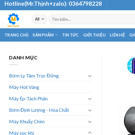
Hotline(Mr.Thịnh+zalo):
0364798228
Skip
to
Tìm
content
kiếm:
TRANG CHỦ
SẢN PHẨM
TIN TỨC
GIỚI THIỆU
LIÊN HỆ
GI
DANH MỤC
Bơm Ly Tâm Trục Đứng
Máy Hút Váng
Máy Ép-Tách Phân
Bơm Định Lượng - Hóa Chất
Máy Khuấy Chìm
Máy sục khí