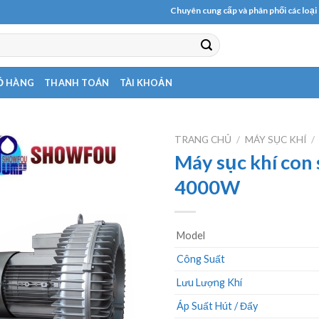
Chuyên cung cấp và phân phối các loại máy b
Ỏ HÀNG
THANH TOÁN
TÀI KHOẢN
TRANG CHỦ
/
MÁY SỤC KHÍ
/
Máy sục khí con
4000W
Model
Công Suất
Lưu Lượng Khí
Áp Suất Hút / Đẩy