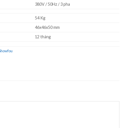
380V / 50Hz / 3 pha
54 Kg
46x46x50 mm
12 tháng
 Showfou