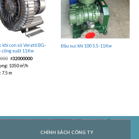
 khí con sò Veratti BG-
Đầu sục khí 100 5.5-11Kw
 công suất 11Kw
Giá
Giá
0000
₫
32000000
gốc
hiện
là:
tại
ợng:
1050 m³/h
₫35000000.
là:
:
7.5 m
₫32000000.
CHÍNH SÁCH CÔNG TY