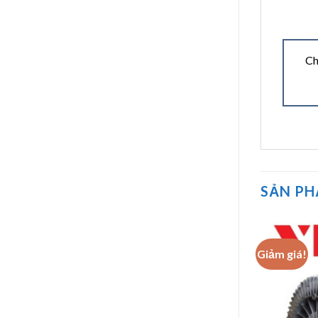
Ch
SẢN P
Giảm giá!