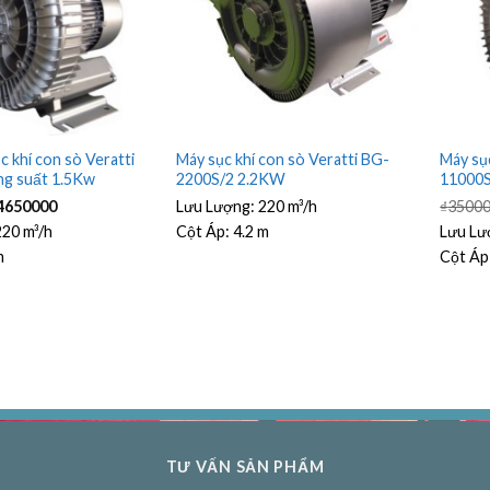
c khí con sò Veratti
Máy sục khí con sò Veratti BG-
Máy sục
g suất 1.5Kw
2200S/2 2.2KW
11000S
iá
Giá
4650000
Lưu Lượng:
220 m³/h
₫
3500
ốc
hiện
:
tại
220 m³/h
Cột Áp:
4.2 m
Lưu Lư
5000000.
là:
m
Cột Áp
₫4650000.
TƯ VẤN SẢN PHẨM