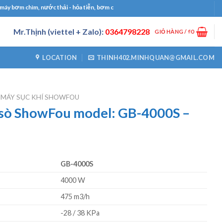
ơm chìm, nước thải - hỏa tiễn, bơm công nghiệp, bơm định lượng, máy thổi khí, má
Mr.Thịnh (viettel + Zalo):
0364798228
GIỎ HÀNG /
₫
0
LOCATION
THINH402.MINHQUAN@GMAIL.COM
MÁY SỤC KHÍ SHOWFOU
 sò ShowFou model: GB-4000S –
GB-4000S
4000 W
475 m3/h
-28 / 38 KPa