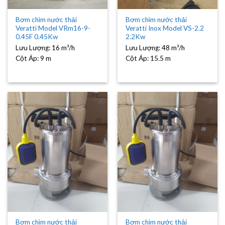
Bơm chìm nước thải
Bơm chìm nước thải
Veratti Model VRm16-9-
Veratti Inox Model VS-2.2
0.45F 0.45Kw
2.2Kw
Lưu Lượng:
16 m³/h
Lưu Lượng:
48 m³/h
Cột Áp:
9 m
Cột Áp:
15.5 m
Bơm chìm nước thải
Bơm chìm nước thải