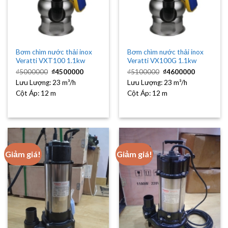
Bơm chìm nước thải inox
Bơm chìm nước thải inox
Veratti VXT100 1.1kw
Veratti VX100G 1.1kw
Giá
Giá
Giá
Giá
₫
5000000
₫
4500000
₫
5100000
₫
4600000
gốc
hiện
gốc
hiện
Lưu Lượng:
là:
23 m³/h
tại
Lưu Lượng:
là:
23 m³/h
tại
₫5000000.
là:
₫5100000.
là:
Cột Áp:
12 m
Cột Áp:
12 m
₫4500000.
₫4600000
Giảm giá!
Giảm giá!