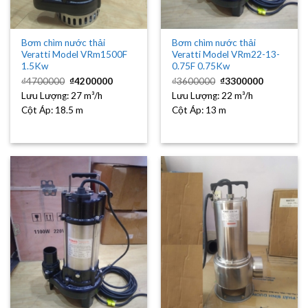
Bơm chìm nước thải
Bơm chìm nước thải
Veratti Model VRm1500F
Veratti Model VRm22-13-
1.5Kw
0.75F 0.75Kw
Giá
Giá
Giá
Giá
₫
4700000
₫
4200000
₫
3600000
₫
3300000
gốc
hiện
gốc
hiện
Lưu Lượng:
là:
27 m³/h
tại
Lưu Lượng:
là:
22 m³/h
tại
₫4700000.
là:
₫3600000.
là:
Cột Áp:
18.5 m
Cột Áp:
13 m
₫4200000.
₫3300000