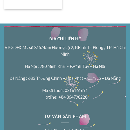
ĐỊA CHỈ LIÊN HỆ
VPGDHCM : số 815/4/56 Hương Lộ 2, P.Bình Trị Đông , TP Hồ Chí
Minh
Hà Nội : 780 Minh Khai – P.Vĩnh Tuy – Hà Nội
Đà Nẵng : 683 Trường Chinh – Hòa Phát – Cẩm Lệ – Đà Nẵng
Mã số thuế: 0316161691
Hotline: +84 364798228
TƯ VẤN SẢN PHẨM