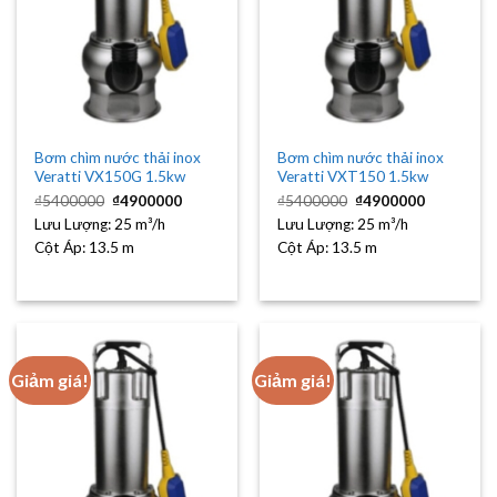
Bơm chìm nước thải inox
Bơm chìm nước thải inox
Veratti VX150G 1.5kw
Veratti VXT150 1.5kw
Giá
Giá
Giá
Giá
₫
5400000
₫
4900000
₫
5400000
₫
4900000
gốc
hiện
gốc
hiện
Lưu Lượng:
là:
25 m³/h
tại
Lưu Lượng:
là:
25 m³/h
tại
₫5400000.
là:
₫5400000.
là:
Cột Áp:
13.5 m
Cột Áp:
13.5 m
₫4900000.
₫4900000
Giảm giá!
Giảm giá!