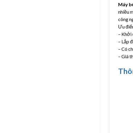
Máy b
nhiều m
công n
Ưu điể
– Khởi 
– Lắp đ
– Có ch
– Giá t
Thô