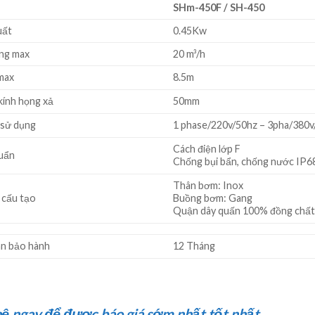
SHm-450F / SH-450
uất
0.45Kw
ng max
20 m³/h
max
8.5m
ính họng xả
50mm
 sử dụng
1 phase/220v/50hz – 3pha/380
Cách điện lớp F
uẩn
Chống bụi bẩn, chống nước IP6
Thân bơm: Inox
u cấu tạo
Buồng bơm: Gang
Quận dây quấn 100% đồng chất
an bảo hành
12 Tháng
hệ ngay để được báo giá sớm nhất tốt nhất