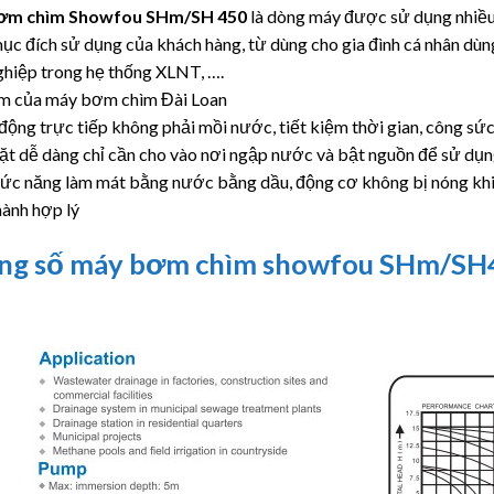
ơm chìm Showfou SHm/SH 450
là dòng máy được sử dụng nhiều 
ục đích sử dụng của khách hàng, từ dùng cho gia đình cá nhân dù
ghiệp trong hẹ thống XLNT, ….
m của máy bơm chìm Đài Loan
động trực tiếp không phải mồi nước, tiết kiệm thời gian, công sức
ặt dễ dàng chỉ cần cho vào nơi ngập nước và bật nguồn để sử dụn
ức năng làm mát bằng nước bằng dầu, động cơ không bị nóng khi 
hành hợp lý
ng số máy bơm chìm showfou SHm/SH