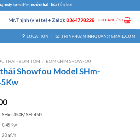
chìm, nước thải - hỏa tiễn, bơm công nghiệp, bơm định lượng, máy thổi khí, máy k
Mr.Thịnh (viettel + Zalo):
0364798228
GIỎ HÀNG /
₫
0
LOCATION
THINH402.MINHQUAN@GMAIL.COM
C THẢI - BƠM TÕM
/
BƠM CHÌM SHOWFOU
thải Showfou Model SHm-
.45Kw
Giá
00
hiện
SHm-450F/ SH-450
tại
00.
là:
0.45Kw
₫3250000.
20 m³/h