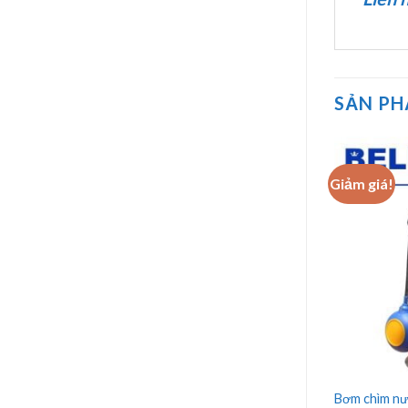
SẢN P
Giảm giá!
ải Beluno Model
Bơm chìm nước thải Beluno Model
Bơm chìm nư