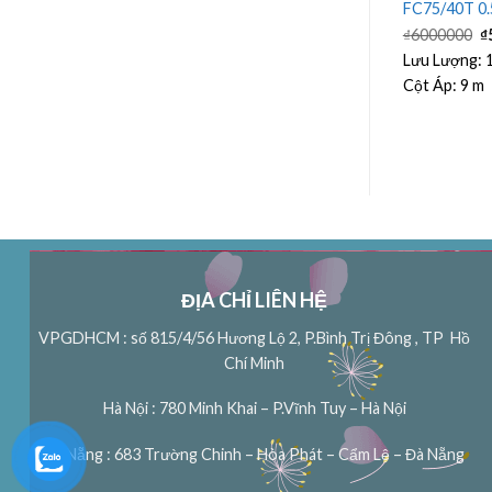
w
FS 80/40T 0.55Kw
FC75/40T 0
Giá
G
00000
Lưu Lượng:
18.3 m³/h
₫
6000000
₫
hiện
g
tại
là
h
Cột Áp:
9.5 m
Lưu Lượng:
0000.
là:
₫
Cột Áp:
9 m
₫10000000.
ĐỊA CHỈ LIÊN HỆ
VPGDHCM : số 815/4/56 Hương Lộ 2, P.Bình Trị Đông , TP Hồ
Chí Minh
Hà Nội : 780 Minh Khai – P.Vĩnh Tuy – Hà Nội
Đà Nẵng : 683 Trường Chinh – Hòa Phát – Cẩm Lệ – Đà Nẵng