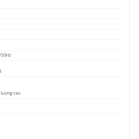
v/50Hz
8
 lượng cao