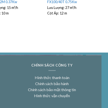
32M 0.37Kw
FX100/40T 0.75Kw
ợng:
15 m³/h
Lưu Lượng:
27 m³/h
:
10 m
Cột Áp:
12 m
CHÍNH SÁCH CÔNG TY
Hình thức thanh toán
Chính sách bảo hành
Chính sách bảo mật thông tin
Hình thức vận chuyển