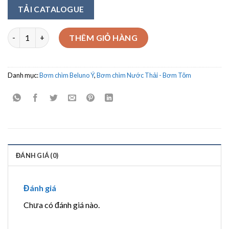
TẢI CATALOGUE
Bơm chìm nước thải Beluno Model FC 200/50M 1.5Kw số lượng
THÊM GIỎ HÀNG
Danh mục:
Bơm chìm Beluno Ý
,
Bơm chìm Nước Thải - Bơm Tõm
ĐÁNH GIÁ (0)
Đánh giá
Chưa có đánh giá nào.