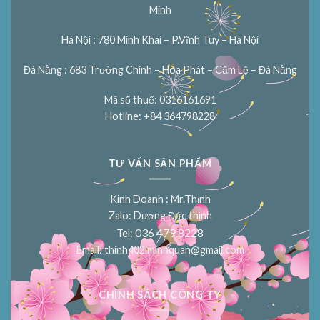
Minh
Hà Nội : 780 Minh Khai – P.Vĩnh Tuy – Hà Nội
Đà Nẵng : 683 Trường Chinh – Hòa Phát – Cẩm Lệ – Đà Nẵng
Mã số thuế: 0316161691
Hotline: +84 364798228
TƯ VẤN SẢN PHẨM
Kinh Doanh : Mr.Thịnh
Zalo: Dương Đức thịnh
036 479 8228
Tel:
Email:
thinh402.minhquan@gmail.com
CHÍNH SÁCH CÔNG TY