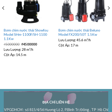
Bơm chìm nước thải Showfou
Bơm chìm nước thải Beluno
Model SHm-1100F/SH-1100
Model FX200/50T 1.5Kw
1.1Kw
Lưu Lượng:
45.6 m³/h
Giá
Giá
₫
5000000
₫
4500000
Cột Áp:
17 m
gốc
hiện
Lưu Lượng:
là:
28 m³/h
tại
₫5000000.
là:
Cột Áp:
14.5 m
₫4500000.
ĐỊA CHỈ LIÊN HỆ
VPGDHCM : số 815/4/56 Hương Lộ 2, P.Bình Trị Đông , TP Hồ Chí