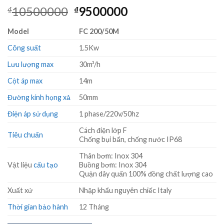
Giá
Giá
10500000
9500000
₫
₫
gốc
hiện
Model
FC 200/50M
là:
tại
₫10500000.
là:
Công suất
1.5Kw
₫9500000.
Lưu lượng max
30m³/h
Cột áp max
14m
Đường kính họng xả
50mm
Điện áp sử dụng
1 phase/220v/50hz
Cách điện lớp F
Tiêu chuẩn
Chống bụi bẩn, chống nước IP68
Thân bơm: Inox 304
Vật liệu
cấu tạo
Buồng bơm: Inox 304
Quận dây quấn 100% đồng chất lượng cao
Xuất xứ
Nhập khẩu nguyên chiếc Italy
Thời gian bảo hành
12 Tháng