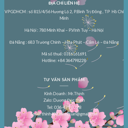
ĐỊA CHỈ LIÊN HỆ
VPGDHCM : số 815/4/56 Hương Lộ 2, P.Bình Trị Đông , TP Hồ Chí
Minh
Hà Nội : 780 Minh Khai – P.Vĩnh Tuy – Hà Nội
Đà Nẵng : 683 Trường Chinh – Hòa Phát – Cẩm Lệ – Đà Nẵng
Mã số thuế: 0316161691
Hotline: +84 364798228
TƯ VẤN SẢN PHẨM
Kinh Doanh : Mr.Thịnh
Zalo: Dương Đức thịnh
036 479 8228
Tel:
Email:
thinh402.minhquan@gmail.com