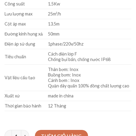
₫5400000.
là:
Công suất
1.5Kw
₫4900000.
Lưu lượng max
25m³/h
Cột áp max
13.5m
Đường kính họng xả
50mm
Điện áp sử dụng
1phase/220v/50hz
Cách điện lớp F
Tiêu chuẩn
Chống bụi bẩn, chống nước IP68
Thân bơm: Inox
Buồng bơm: Inox
Vật liệu cấu tạo
Cánh bơm : Inox
Quận dây quấn 100% đồng chất lượng cao
Xuất xứ
made in china
Thời gian bảo hành
12 Tháng
Bơm chìm nước thải inox Veratti VX150G 1.5kw số lượng
THÊM GIỎ HÀNG