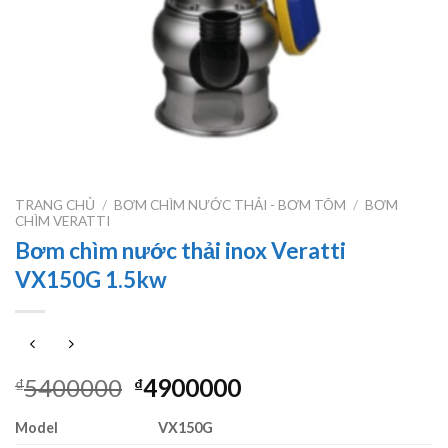
TRANG CHỦ
/
BƠM CHÌM NƯỚC THẢI - BƠM TÕM
/
BƠM
CHÌM VERATTI
Bơm chìm nước thải inox Veratti
VX150G 1.5kw
Giá
Giá
5400000
4900000
₫
₫
gốc
hiện
Model
VX150G
là:
tại