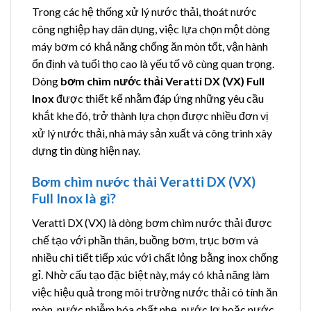
Trong các hệ thống xử lý nước thải, thoát nước
công nghiệp hay dân dụng, việc lựa chọn một dòng
máy bơm có khả năng chống ăn mòn tốt, vận hành
ổn định và tuổi thọ cao là yếu tố vô cùng quan trọng.
Dòng
bơm chìm nước thải Veratti DX (VX) Full
Inox
được thiết kế nhằm đáp ứng những yêu cầu
khắt khe đó, trở thành lựa chọn được nhiều đơn vị
xử lý nước thải, nhà máy sản xuất và công trình xây
dựng tin dùng hiện nay.
Bơm chìm nước thải Veratti DX (VX)
Full Inox là gì?
Veratti DX (VX) là dòng bơm chìm nước thải được
chế tạo với phần thân, buồng bơm, trục bơm và
nhiều chi tiết tiếp xúc với chất lỏng bằng inox chống
gỉ. Nhờ cấu tạo đặc biệt này, máy có khả năng làm
việc hiệu quả trong môi trường nước thải có tính ăn
mòn, nước nhiễm hóa chất nhẹ, nước lợ hoặc nước