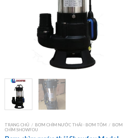
TRANG CHỦ
/
BƠM CHÌM NƯỚC THẢI - BƠM TÕM
/
BƠM
CHÌM SHOWFOU