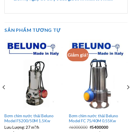
SẢN PHẨM TƯƠNG TỰ
Giảm giá!
Bơm chìm nước thải Beluno
Bơm chìm nước thải Beluno
Model FS200/50M 1.5Kw
Model FC 75/40M 0.55Kw
Giá
Giá
Lưu Lượng:
27 m³/h
₫
6000000
₫
5400000
gốc
hiện