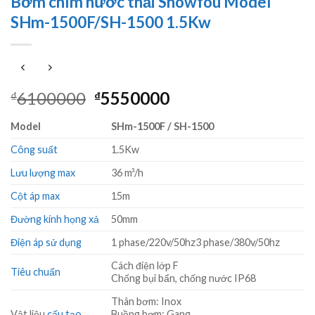
Bơm chìm nước thải Showfou Model
SHm-1500F/SH-1500 1.5Kw
Giá
Giá
6100000
5550000
₫
₫
gốc
hiện
Model
SHm-1500F / SH-1500
là:
tại
₫6100000.
là:
Công suất
1.5Kw
₫5550000.
Lưu lượng max
36 m³/h
Cột áp max
15m
Đường kính họng xả
50mm
Điện áp sử dụng
1 phase/220v/50hz3 phase/380v/50hz
Cách điện lớp F
Tiêu chuẩn
Chống bụi bẩn, chống nước IP68
Thân bơm: Inox
Vật liệu
cấu tạo
Buồng bơm: Gang