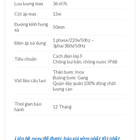
Lưu lượng max
36 m³/h
Cột áp max
15m
Đường kính họng
50mm
xả
1 phase/220v/50hz –
Điện áp sử dụng
3pha/380v/50Hz
Cách điện lớp F
Tiêu chuẩn
Chống bụi bẩn, chống nước IP68
Thân bơm: Inox
Buồng bơm: Gang
Vật liệu cấu tạo
Quận dây quấn 100% đồng chất
lượng cao
Thời gian bảo
12 Tháng
hành
Liên hệ ngay để được báo giá sớm nhất tốt nhất