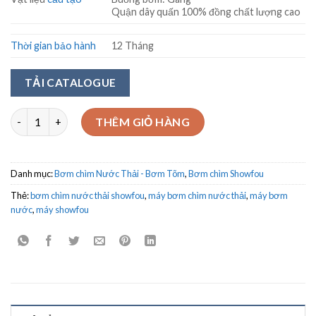
Quận dây quấn 100% đồng chất lượng cao
Thời gian bảo hành
12 Tháng
TẢI CATALOGUE
Bơm chìm nước thải Showfou Model SHm-1500F/SH-1500 1.5Kw
THÊM GIỎ HÀNG
Danh mục:
Bơm chìm Nước Thải - Bơm Tõm
,
Bơm chìm Showfou
Thẻ:
bơm chìm nước thải showfou
,
máy bơm chìm nước thải
,
máy bơm
nước
,
máy showfou