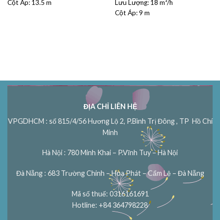
Cột Áp:
13.5 m
Lưu Lượng:
là:
18 m³/h
tại
₫6000000.
là:
Cột Áp:
9 m
₫5400000.
ĐỊA CHỈ LIÊN HỆ
VPGDHCM : số 815/4/56 Hương Lộ 2, P.Bình Trị Đông , TP Hồ Chí
Minh
Hà Nội : 780 Minh Khai – P.Vĩnh Tuy – Hà Nội
Đà Nẵng : 683 Trường Chinh – Hòa Phát – Cẩm Lệ – Đà Nẵng
Mã số thuế: 0316161691
Hotline: +84 364798228