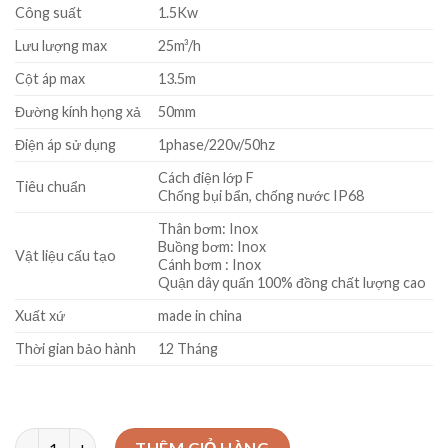
₫5400000.
là:
Công suất
1.5Kw
₫4900000.
Lưu lượng max
25m³/h
Cột áp max
13.5m
Đường kính họng xả
50mm
Điện áp sử dụng
1phase/220v/50hz
Cách điện lớp F
Tiêu chuẩn
Chống bụi bẩn, chống nước IP68
Thân bơm: Inox
Buồng bơm: Inox
Vật liệu cấu tạo
Cánh bơm : Inox
Quận dây quấn 100% đồng chất lượng cao
Xuất xứ
made in china
Thời gian bảo hành
12 Tháng
Bơm chìm nước thải inox Veratti VXT150 1.5kw số lượng
THÊM GIỎ HÀNG