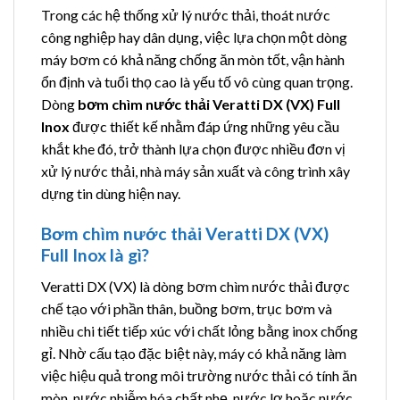
Trong các hệ thống xử lý nước thải, thoát nước
công nghiệp hay dân dụng, việc lựa chọn một dòng
máy bơm có khả năng chống ăn mòn tốt, vận hành
ổn định và tuổi thọ cao là yếu tố vô cùng quan trọng.
Dòng
bơm chìm nước thải Veratti DX (VX) Full
Inox
được thiết kế nhằm đáp ứng những yêu cầu
khắt khe đó, trở thành lựa chọn được nhiều đơn vị
xử lý nước thải, nhà máy sản xuất và công trình xây
dựng tin dùng hiện nay.
Bơm chìm nước thải Veratti DX (VX)
Full Inox là gì?
Veratti DX (VX) là dòng bơm chìm nước thải được
chế tạo với phần thân, buồng bơm, trục bơm và
nhiều chi tiết tiếp xúc với chất lỏng bằng inox chống
gỉ. Nhờ cấu tạo đặc biệt này, máy có khả năng làm
việc hiệu quả trong môi trường nước thải có tính ăn
mòn, nước nhiễm hóa chất nhẹ, nước lợ hoặc nước