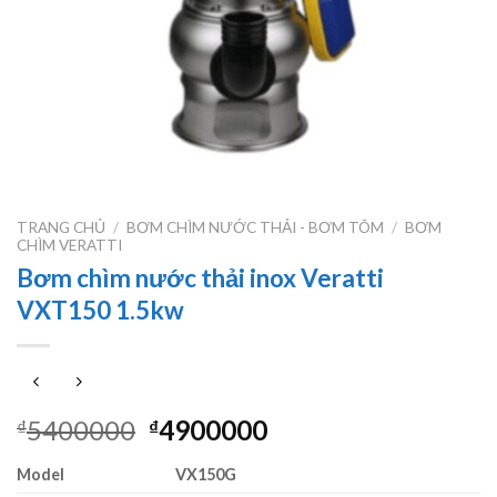
TRANG CHỦ
/
BƠM CHÌM NƯỚC THẢI - BƠM TÕM
/
BƠM
CHÌM VERATTI
Bơm chìm nước thải inox Veratti
VXT150 1.5kw
Giá
Giá
5400000
4900000
₫
₫
gốc
hiện
Model
VX150G
là:
tại