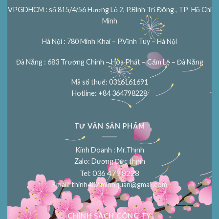
VPGDHCM : số 815/4/56 Hương Lộ 2, P.Bình Trị Đông , TP Hồ Chí
Minh
Hà Nội : 780 Minh Khai – P.Vĩnh Tuy – Hà Nội
Đà Nẵng : 683 Trường Chinh – Hòa Phát – Cẩm Lệ – Đà Nẵng
Mã số thuế: 0316161691
Hotline: +84 364798228
TƯ VẤN SẢN PHẨM
Kinh Doanh : Mr.Thịnh
Zalo: Dương Đức thịnh
036 479 8228
Tel:
Email:
thinh402.minhquan@gmail.com
CHÍNH SÁCH CÔNG TY