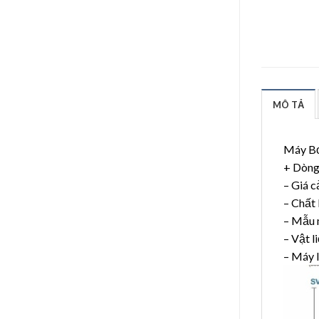
MÔ TẢ
Máy Bơ
+ Dòng 
– Giá c
– Chất
– Mẫu 
– Vật 
– Máy 