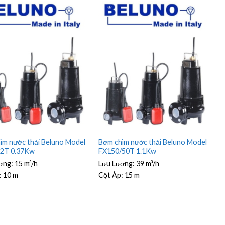
ìm nước thải Beluno Model
Bơm chìm nước thải Beluno Model
32T 0.37Kw
FX150/50T 1.1Kw
ợng:
15 m³/h
Lưu Lượng:
39 m³/h
:
10 m
Cột Áp:
15 m