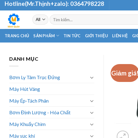
Hotline(Mr.Thịnh+zalo):
0364798228
Skip
to
Tìm
content
kiếm:
TRANG CHỦ
SẢN PHẨM
TIN TỨC
GIỚI THIỆU
LIÊN HỆ
GI
DANH MỤC
Giảm giá
Bơm Ly Tâm Trục Đứng
Máy Hút Váng
Máy Ép-Tách Phân
Bơm Định Lượng - Hóa Chất
Máy Khuấy Chìm
Máy sục khí