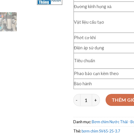
Đường kính họng xả
Vật liệu cấu tạo
Phớt cơ khí
Điện áp sử dụng
Tiêu chuẩn
Phao báo cạn kèm theo
Bảo hành
Bơm chìm nước thải Veratti M
THÊM GI
Danh mục:
Bơm chìm Nước Thải - 
Thẻ:
bơm chìm SV65-25-3.7