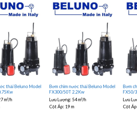
ớc thải Beluno Model
Bơm chìm nước thải Beluno Model
Bơm ch
0.75Kw
FX300/50T 2.2Kw
FX50/
27 m³/h
Lưu Lượng:
54 m³/h
Lưu Lư
m
Cột Áp:
19 m
Cột Áp