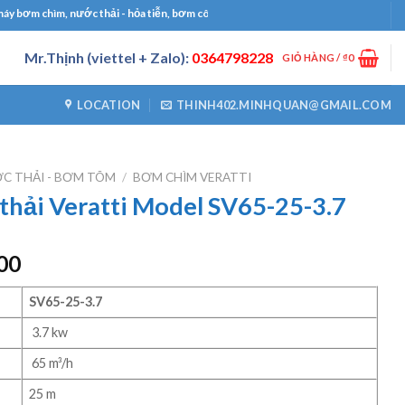
chìm, nước thải - hỏa tiễn, bơm công nghiệp, bơm định lượng, máy thổi khí, máy k
Mr.Thịnh (viettel + Zalo):
0364798228
GIỎ HÀNG /
₫
0
LOCATION
THINH402.MINHQUAN@GMAIL.COM
C THẢI - BƠM TÕM
/
BƠM CHÌM VERATTI
hải Veratti Model SV65-25-3.7
Giá
00
hiện
tại
SV65-25-3.7
00.
là:
3.7 kw
₫7450000.
65 m³/h
25 m