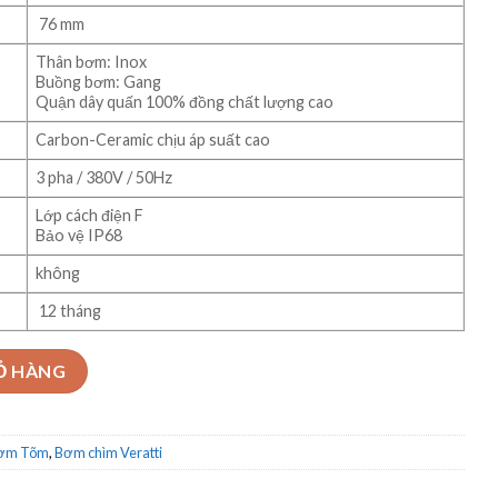
76 mm
Thân bơm: Inox
Buồng bơm: Gang
Quận dây quấn 100% đồng chất lượng cao
Carbon-Ceramic chịu áp suất cao
3 pha / 380V / 50Hz
Lớp cách điện F
Bảo vệ IP68
không
12 tháng
odel SV65-25-3.7 số lượng
Ỏ HÀNG
Bơm Tõm
,
Bơm chìm Veratti