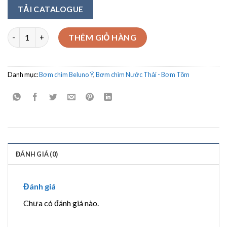
TẢI CATALOGUE
Bơm chìm nước thải Beluno Model FC 200/50T 1.5Kw số lượng
THÊM GIỎ HÀNG
Danh mục:
Bơm chìm Beluno Ý
,
Bơm chìm Nước Thải - Bơm Tõm
ĐÁNH GIÁ (0)
Đánh giá
Chưa có đánh giá nào.