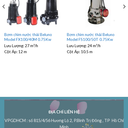
Bơm chìm nước thải Beluno
Bơm chìm nước thải Beluno
Model FX100/40M 0.75Kw
Model FS100/50T 0.75Kw
Lưu Lượng:
27 m³/h
Lưu Lượng:
24 m³/h
Cột Áp:
12 m
Cột Áp:
10.5 m
ĐỊA CHỈ LIÊN HỆ
VPGDHCM : số 815/4/56 Hương Lộ 2, P.Bình Trị Đông , TP Hồ Chí
Minh