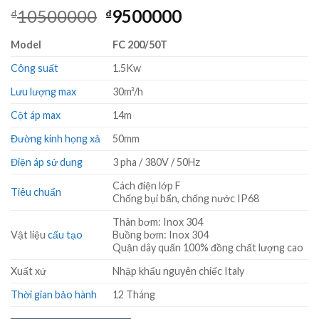
Giá
Giá
10500000
9500000
₫
₫
gốc
hiện
Model
FC 200/50T
là:
tại
₫10500000.
là:
Công suất
1.5Kw
₫9500000.
Lưu lượng max
30m³/h
Cột áp max
14m
Đường kính họng xả
50mm
Điện áp sử dụng
3 pha / 380V / 50Hz
Cách điện lớp F
Tiêu chuẩn
Chống bụi bẩn, chống nước IP68
Thân bơm: Inox 304
Vật liệu
cấu tạo
Buồng bơm: Inox 304
Quận dây quấn 100% đồng chất lượng cao
Xuất xứ
Nhập khẩu nguyên chiếc Italy
Thời gian bảo hành
12 Tháng