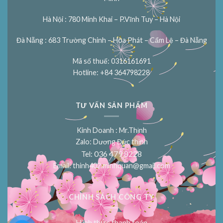
Hà Nội : 780 Minh Khai – P.Vĩnh Tuy – Hà Nội
Đà Nẵng : 683 Trường Chinh – Hòa Phát – Cẩm Lệ – Đà Nẵng
Mã số thuế: 0316161691
Hotline: +84 364798228
TƯ VẤN SẢN PHẨM
Kinh Doanh : Mr.Thịnh
Zalo: Dương Đức thịnh
036 479 8228
Tel:
Email:
thinh402.minhquan@gmail.com
CHÍNH SÁCH CÔNG TY
Hình thức thanh toán