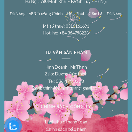
Hà Nội : 780 Minh Khai – P.Vĩnh Tuy – Hà Nội
Đà Nẵng : 683 Trường Chinh – Hòa Phát – Cẩm Lệ – Đà Nẵng
Mã số thuế: 0316161691
Hotline: +84 364798228
TƯ VẤN SẢN PHẨM
Kinh Doanh : Mr.Thịnh
Zalo: Dương Đức thịnh
036 479 8228
Tel:
Email:
thinh402.minhquan@gmail.com
CHÍNH SÁCH CÔNG TY
Hình thức thanh toán
Chính sách bảo hành