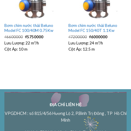
Bơm chìm nước thải Beluno
Bơm chìm nước thải Beluno
Model FC 100/40M 0.75Kw
Model FC 150/40T 1.1Kw
Giá
Giá
Giá
Giá
₫
6600000
₫
5750000
₫
7200000
₫
6000000
gốc
hiện
gốc
hiện
Lưu Lượng:
là:
22 m³/h
tại
Lưu Lượng:
là:
24 m³/h
tại
₫6600000.
là:
₫7200000.
là:
Cột Áp:
10 m
Cột Áp:
12.5 m
₫5750000.
₫6000000.
ĐỊA CHỈ LIÊN HỆ
VPGDHCM : số 815/4/56 Hương Lộ 2, P.Bình Trị Đông , TP Hồ Chí
Minh