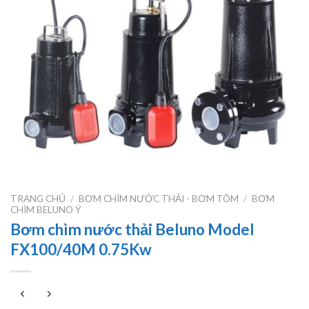
TRANG CHỦ
/
BƠM CHÌM NƯỚC THẢI - BƠM TÕM
/
BƠM
CHÌM BELUNO Ý
Bơm chìm nước thải Beluno Model
FX100/40M 0.75Kw