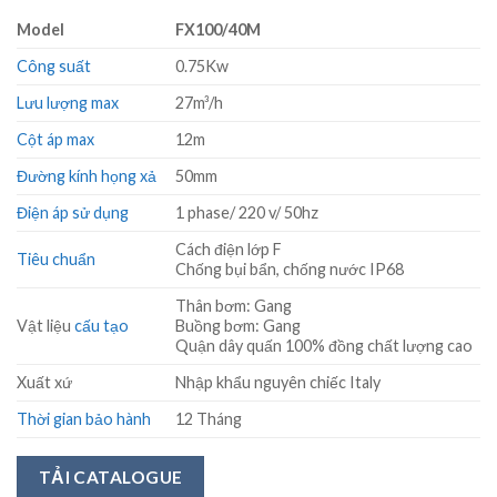
Model
FX100/40M
Công suất
0.75Kw
Lưu lượng max
27m³/h
Cột áp max
12m
Đường kính họng xả
50mm
Điện áp sử dụng
1 phase/ 220 v/ 50hz
Cách điện lớp F
Tiêu chuẩn
Chống bụi bẩn, chống nước IP68
Thân bơm: Gang
Vật liệu
cấu tạo
Buồng bơm: Gang
Quận dây quấn 100% đồng chất lượng cao
Xuất xứ
Nhập khẩu nguyên chiếc Italy
Thời gian bảo hành
12 Tháng
TẢI CATALOGUE