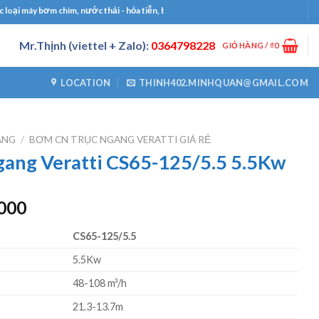
máy bơm chìm, nước thải - hỏa tiễn, bơm công nghiệp, bơm định lượng, máy thổi kh
Mr.Thịnh (viettel + Zalo):
0364798228
GIỎ HÀNG /
₫
0
LOCATION
THINH402.MINHQUAN@GMAIL.COM
ANG
/
BƠM CN TRỤC NGANG VERATTI GIÁ RẺ
ang Veratti CS65-125/5.5 5.5Kw
Giá
000
hiện
CS65-125/5.5
tại
0000.
là:
5.5Kw
₫9825000.
48-108 m³/h
21.3-13.7m