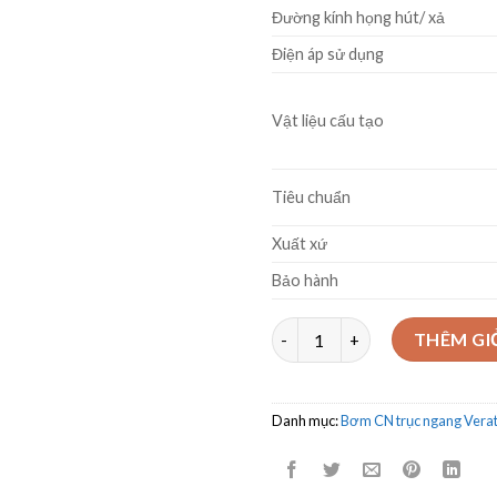
Đường kính họng hút/ xả
Điện áp sử dụng
Vật liệu cấu tạo
Tiêu chuẩn
Xuất xứ
Bảo hành
Máy bơm trục ngang Veratti C
THÊM GI
Danh mục:
Bơm CN trục ngang Veratt