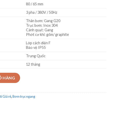
80 / 65 mm
3 pha / 380V / 50Hz
Thân bơm: Gang G20
Trục bơm: Inox 304
Cánh quạt: Gang
Phớt cơ khí: gốm/ graphite
Lớp cách điện F
Bảo vệ IP55
Trung Quốc
12 tháng
S65-125/5.5 5.5Kw số lượng
Ỏ HÀNG
i Giá rẻ
,
Bơm trục ngang