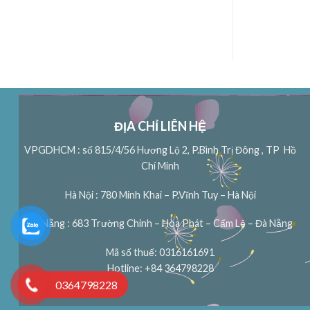
ĐỊA CHỈ LIÊN HỆ
VPGDHCM : số 815/4/56 Hương Lộ 2, P.Bình Trị Đông , TP Hồ
Chí Minh
Hà Nội : 780 Minh Khai – P.Vĩnh Tuy – Hà Nội
Đà Nẵng : 683 Trường Chinh – Hòa Phát – Cẩm Lệ – Đà Nẵng
Mã số thuế: 0316161691
Hotline: +84 364798228
0364798228