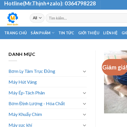
Hotline(Mr.Thịnh+zalo):
0364798228
Skip
to
Tìm
content
kiếm:
TRANG CHỦ
SẢN PHẨM
TIN TỨC
GIỚI THIỆU
LIÊN HỆ
GI
DANH MỤC
Giảm giá
Bơm Ly Tâm Trục Đứng
Máy Hút Váng
Máy Ép-Tách Phân
Bơm Định Lượng - Hóa Chất
Máy Khuấy Chìm
Máy sục khí