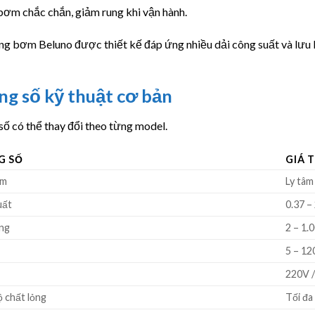
ơm chắc chắn, giảm rung khi vận hành.
ng bơm Beluno được thiết kế đáp ứng nhiều dải công suất và lưu 
g số kỹ thuật cơ bản
ố có thể thay đổi theo từng model.
G SỐ
GIÁ T
ơm
Ly tâm
uất
0.37 –
ng
2 – 1.
5 – 12
220V 
ộ chất lỏng
Tối đa