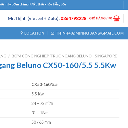
hìm, nước thải - hỏa tiễn, bơm công nghiệp, bơm định lượng, máy thổi khí, máy khu
Mr.Thịnh (viettel + Zalo):
0364798228
GIỎ HÀNG /
₫
0
LOCATION
THINH402.MINHQUAN@GMAIL.COM
ANG
/
BƠM CÔNG NGHIỆP TRỤC NGANG BELUNO - SINGAPORE
gang Beluno CX50-160/5.5 5.5Kw
CX50-160/5.5
5.5 Kw
24 – 72 m³/h
31 – 18 m
50 / 65 mm