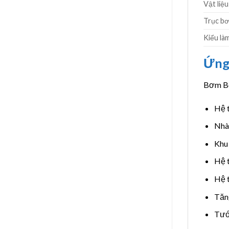
Vật liệ
Trục b
Kiểu làm
Ứng
Bơm Be
Hệ t
Nhà
Khu
Hệ 
Hệ t
Tăng
Tưới