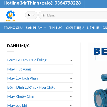
Hotline(Mr.Thịnh+zalo):
0364798228
Skip
to
Tìm
content
kiếm:
TRANG CHỦ
SẢN PHẨM
TIN TỨC
GIỚI THIỆU
LIÊN HỆ
GI
DANH MỤC
Bơm Ly Tâm Trục Đứng
Máy Hút Váng
Máy Ép-Tách Phân
Bơm Định Lượng - Hóa Chất
Máy Khuấy Chìm
Máy sục khí