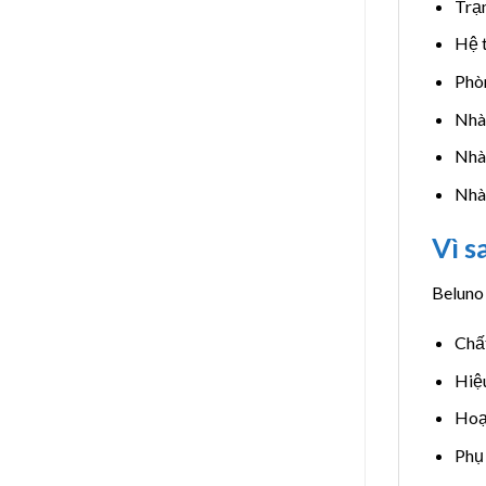
Trạ
Hệ 
Phò
Nhà
Nhà
Nhà 
Vì s
Beluno
Chất
Hiệu
Hoạ
Phụ 