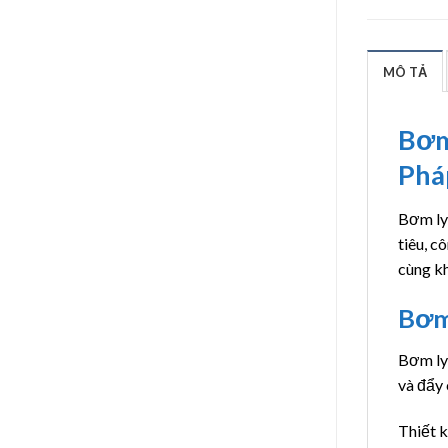
MÔ TẢ
Bơm
Phá
Bơm ly
tiêu, c
cùng kh
Bơm 
Bơm ly 
và đẩy 
Thiết k