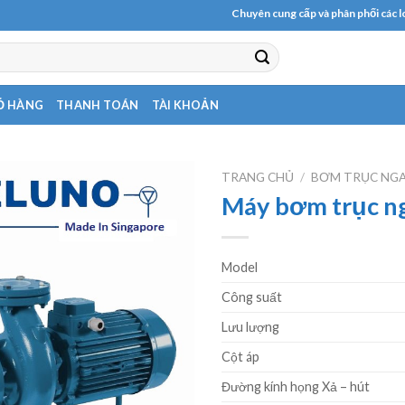
Chuyên cung cấp và phân phối các loại máy bơm c
Ỏ HÀNG
THANH TOÁN
TÀI KHOẢN
TRANG CHỦ
/
BƠM TRỤC NG
Máy bơm trục n
Model
Công suất
Lưu lượng
Cột áp
Đường kính họng Xả – hút