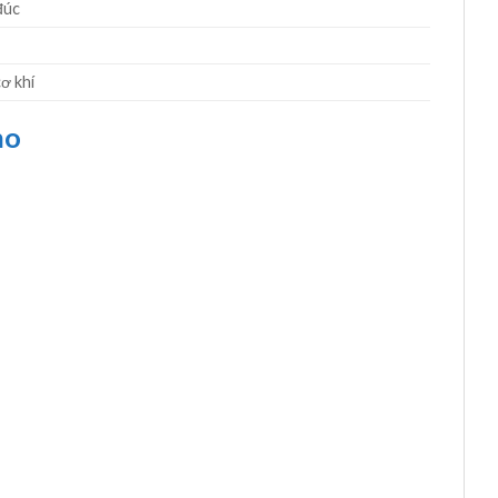
đúc
ơ khí
no