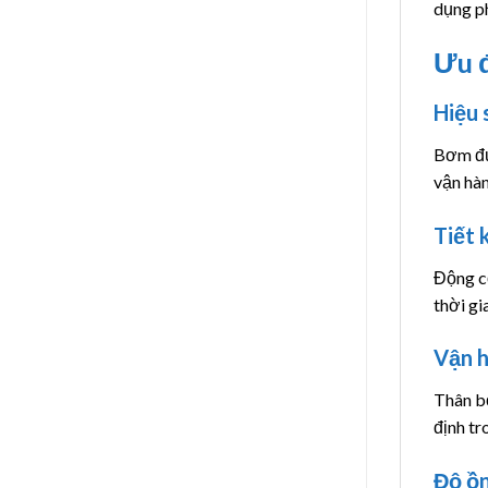
dụng ph
Ưu đ
Hiệu 
Bơm đượ
vận hàn
Tiết 
Động cơ
thời gi
Vận h
Thân b
định t
Độ ồn