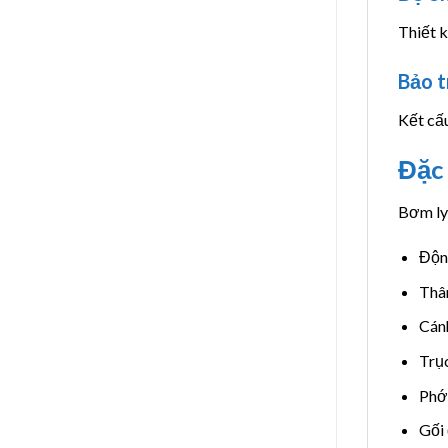
Thiết k
Bảo t
Kết cấu
Đặc 
Bơm ly
Động
Thâ
Cán
Trụ
Phớt
Gối 