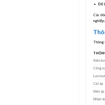
Đế b
Các dò
nghiệp.
Thôn
Thông s
THÔN
Kiểu b
Công s
Lưu lượ
Cột áp
Điện áp
Nhiệt đ