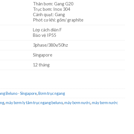
Thân bơm: Gang G20
Trục bơm: Inox 304
Cánh quạt: Gang
Phớt cơ khí: gốm/ graphite
Lớp cách điện F
Bảo vệ IP55
3phase/380v/50hz
Singapore
12 tháng
ng Beluno - Singapore
,
Bơm trục ngang
ang
,
máy bơm ly tâm trục ngang beluno
,
máy bơm nước
,
máy bơm nước