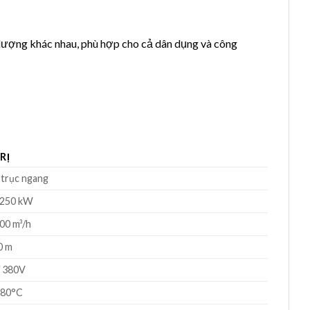
lượng khác nhau, phù hợp cho cả dân dụng và công
RỊ
 trục ngang
 250 kW
000 m³/h
0 m
/ 380V
 80°C