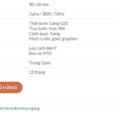
80 / 65 mm
3 pha / 380V / 50Hz
Thân bơm: Gang G20
Trục bơm: Inox 304
Cánh quạt: Gang
Phớt cơ khí: gốm/ graphite
Lớp cách điện F
Bảo vệ IP55
Trung Quốc
12 tháng
CS65-200/15 15Kw số lượng
Ỏ HÀNG
i Giá rẻ
,
Bơm trục ngang