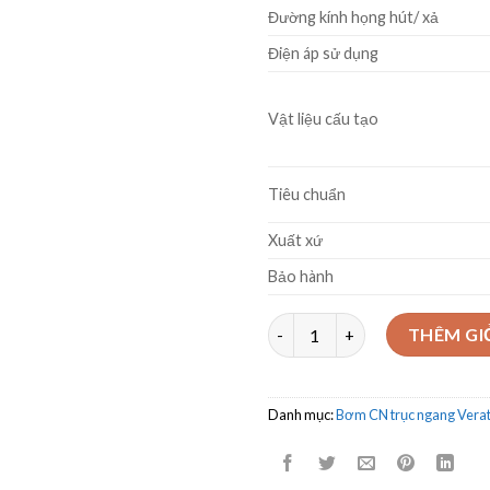
Đường kính họng hút/ xả
Điện áp sử dụng
Vật liệu cấu tạo
Tiêu chuẩn
Xuất xứ
Bảo hành
Máy bơm trục ngang Veratti 
THÊM GI
Danh mục:
Bơm CN trục ngang Veratt