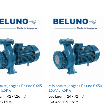
m trục ngang Beluno CX65-
Máy bơm trục ngang Beluno CX50-
5 5.5Kw
160/7.5 7.5Kw
ợng:
42 - 126 m³/h
Lưu Lượng:
24 - 72 m³/h
:
21.5 m
Cột Áp:
38.5 - 26 m