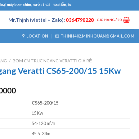
áy bơm chìm, nước thải - hỏa tiễn, bơm công nghiệp, bơm định lượng, máy thổi khí
Mr.Thịnh (viettel + Zalo):
0364798228
GIỎ HÀNG /
₫
0
LOCATION
THINH402.MINHQUAN@GMAIL.COM
ANG
/
BƠM CN TRỤC NGANG VERATTI GIÁ RẺ
gang Veratti CS65-200/15 15Kw
Giá
0000
hiện
CS65-200/15
tại
0000.
là:
15Kw
₫18900000.
54-120 m³/h
45.5-34m