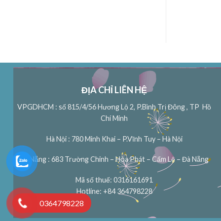
ĐỊA CHỈ LIÊN HỆ
VPGDHCM : số 815/4/56 Hương Lộ 2, P.Bình Trị Đông , TP Hồ
Chí Minh
Hà Nội : 780 Minh Khai – P.Vĩnh Tuy – Hà Nội
Đà Nẵng : 683 Trường Chinh – Hòa Phát – Cẩm Lệ – Đà Nẵng
Mã số thuế: 0316161691
Hotline: +84 364798228
0364798228