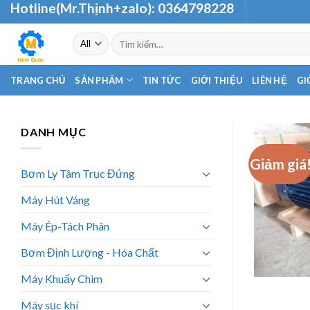
Hotline(Mr.Thịnh+zalo):
0364798228
Skip
to
Tìm
content
kiếm:
TRANG CHỦ
SẢN PHẨM
TIN TỨC
GIỚI THIỆU
LIÊN HỆ
GI
DANH MỤC
Giảm giá
Bơm Ly Tâm Trục Đứng
Máy Hút Váng
Máy Ép-Tách Phân
Bơm Định Lượng - Hóa Chất
Máy Khuấy Chìm
Máy sục khí