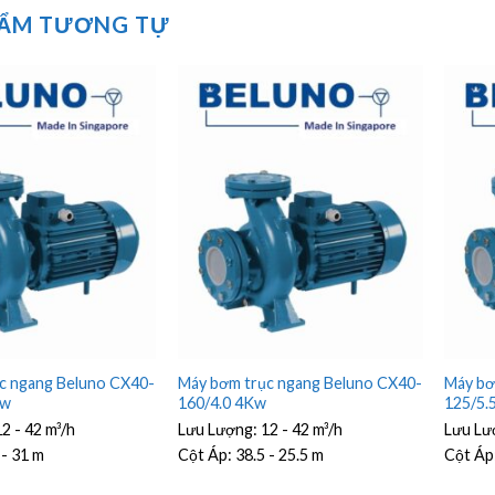
HẨM TƯƠNG TỰ
c ngang Beluno CX40-
Máy bơm trục ngang Beluno CX40-
Máy bơ
Kw
160/4.0 4Kw
125/5.
2 - 42 m³/h
Lưu Lượng:
12 - 42 m³/h
Lưu Lư
 - 31 m
Cột Áp:
38.5 - 25.5 m
Cột Áp