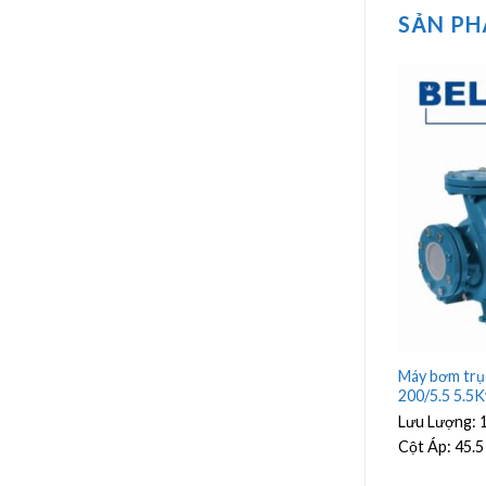
SẢN P
ng Veratti CS40-
Máy bơm trục ngang Beluno CX50-
Máy bơm trụ
200/11 11Kw
200/5.5 5.5
Giá
00000
Lưu Lượng:
30 - 72 m³/h
Lưu Lượng:
1
hiện
tại
m³/h
Cột Áp:
56 - 42 m
Cột Áp:
45.5
0000.
là:
₫18900000.