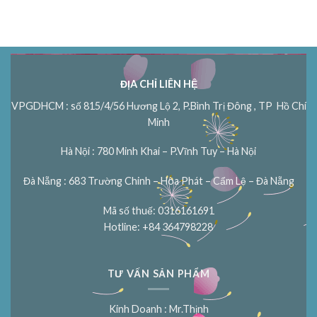
ĐỊA CHỈ LIÊN HỆ
VPGDHCM : số 815/4/56 Hương Lộ 2, P.Bình Trị Đông , TP Hồ Chí
Minh
Hà Nội : 780 Minh Khai – P.Vĩnh Tuy – Hà Nội
Đà Nẵng : 683 Trường Chinh – Hòa Phát – Cẩm Lệ – Đà Nẵng
Mã số thuế: 0316161691
Hotline: +84 364798228
TƯ VẤN SẢN PHẨM
Kinh Doanh : Mr.Thịnh