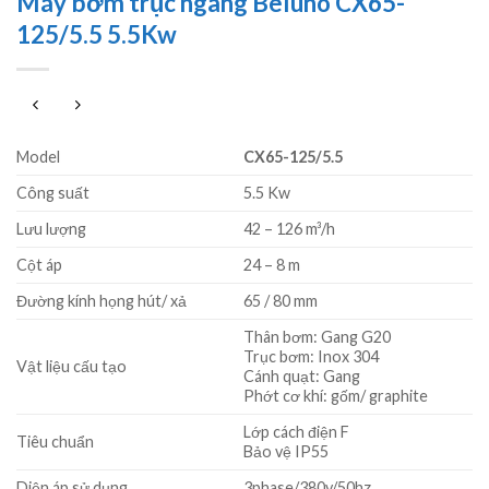
Máy bơm trục ngang Beluno CX65-
125/5.5 5.5Kw
Model
CX65-125/5.5
Công suất
5.5 Kw
Lưu lượng
42 – 126 m³/h
Cột áp
24 – 8 m
Đường kính họng hút/ xả
65 / 80 mm
Thân bơm: Gang G20
Trục bơm: Inox 304
Vật liệu cấu tạo
Cánh quạt: Gang
Phớt cơ khí: gốm/ graphite
Lớp cách điện F
Tiêu chuẩn
Bảo vệ IP55
Diện áp sử dụng
3phase/380v/50hz