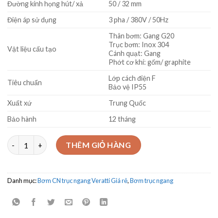
Đường kính họng hút/ xả
50 / 32 mm
Điện áp sử dụng
3 pha / 380V / 50Hz
Thân bơm: Gang G20
Trục bơm: Inox 304
Vật liệu cấu tạo
Cánh quạt: Gang
Phớt cơ khí: gốm/ graphite
Lớp cách điện F
Tiêu chuẩn
Bảo vệ IP55
Xuất xứ
Trung Quốc
Bảo hành
12 tháng
Máy bơm trục ngang Veratti CS32-200/4.0 4Kw số lượng
THÊM GIỎ HÀNG
Danh mục:
Bơm CN trục ngang Veratti Giá rẻ
,
Bơm trục ngang