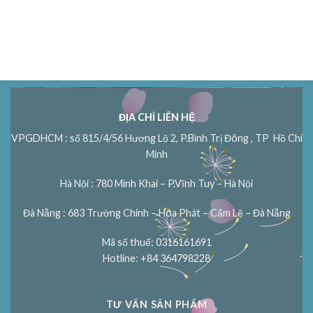
ĐỊA CHỈ LIÊN HỆ
VPGDHCM : số 815/4/56 Hương Lộ 2, P.Bình Trị Đông , TP Hồ Chí
Minh
Hà Nội : 780 Minh Khai – P.Vĩnh Tuy – Hà Nội
Đà Nẵng : 683 Trường Chinh – Hòa Phát – Cẩm Lệ – Đà Nẵng
Mã số thuế: 0316161691
Hotline: +84 364798228
TƯ VẤN SẢN PHẨM