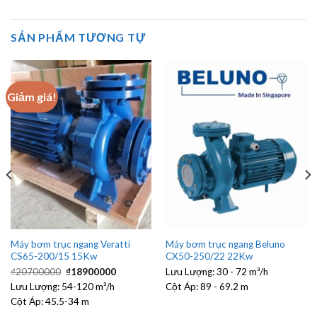
SẢN PHẨM TƯƠNG TỰ
Giảm giá!
Máy bơm trục ngang Veratti
Máy bơm trục ngang Beluno
CS65-200/15 15Kw
CX50-250/22 22Kw
Giá
Giá
₫
20700000
₫
18900000
Lưu Lượng:
30 - 72 m³/h
gốc
hiện
Lưu Lượng:
54-120 m³/h
là:
tại
Cột Áp:
89 - 69.2 m
₫20700000.
là:
Cột Áp:
45.5-34 m
00.
₫18900000.