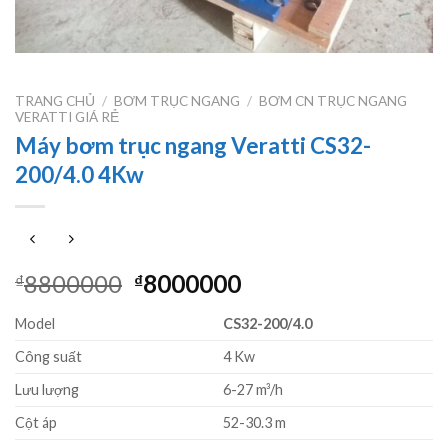
TRANG CHỦ
/
BƠM TRỤC NGANG
/
BƠM CN TRỤC NGANG
VERATTI GIÁ RẺ
Máy bơm trục ngang Veratti CS32-
200/4.0 4Kw
Giá
Giá
8800000
8000000
₫
₫
gốc
hiện
Model
CS32-200/4.0
là:
tại
₫8800000.
là:
Công suất
4 Kw
₫8000000.
Lưu lượng
6-27 m³/h
Cột áp
52-30.3 m