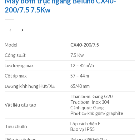
Máy bơm trục ngang Beluno CX40-
200/7.5 7.5Kw
Model
CX40-200/7.5
Công suất
7.5 Kw
Lưu lượng max
12 – 42 m³/h
Cột áp max
57 – 44 m
Đường kính họng Hút/ Xả
65/40 mm
Thân bơm: Gang G20
Trục bơm: Inox 304
Vật liệu cấu tạo
Cánh quạt: Gang
Phớt cơ khí: gốm/ graphite
Lớp cách điện F
Tiêu chuẩn
Bảo vệ IP55
Diện áp sử dụng
3phase/380v/50hz