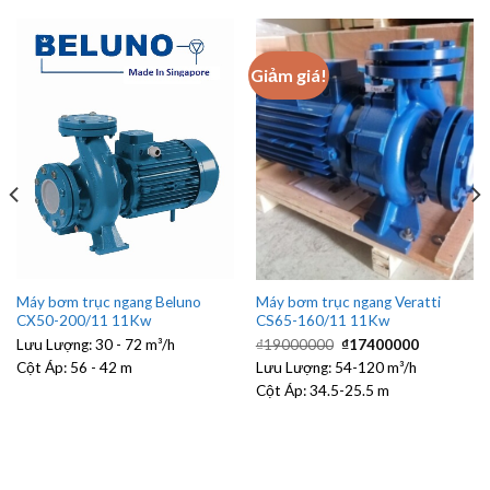
Giảm giá!
Máy bơm trục ngang Beluno
Máy bơm trục ngang Veratti
CX50-200/11 11Kw
CS65-160/11 11Kw
Giá
Giá
Lưu Lượng:
30 - 72 m³/h
₫
19000000
₫
17400000
gốc
hiện
Cột Áp:
56 - 42 m
Lưu Lượng:
54-120 m³/h
là:
tại
₫19000000.
là:
Cột Áp:
34.5-25.5 m
₫1740000