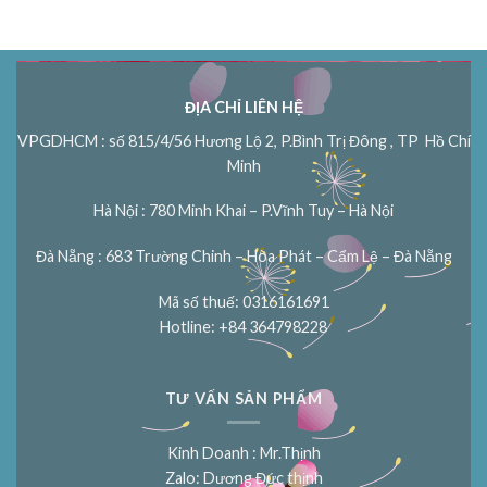
ĐỊA CHỈ LIÊN HỆ
VPGDHCM : số 815/4/56 Hương Lộ 2, P.Bình Trị Đông , TP Hồ Chí
Minh
Hà Nội : 780 Minh Khai – P.Vĩnh Tuy – Hà Nội
Đà Nẵng : 683 Trường Chinh – Hòa Phát – Cẩm Lệ – Đà Nẵng
Mã số thuế: 0316161691
Hotline: +84 364798228
TƯ VẤN SẢN PHẨM
Kinh Doanh : Mr.Thịnh
Zalo: Dương Đức thịnh