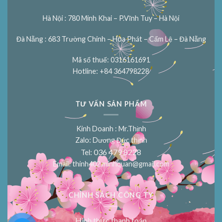
Hà Nội : 780 Minh Khai – P.Vĩnh Tuy – Hà Nội
Đà Nẵng : 683 Trường Chinh – Hòa Phát – Cẩm Lệ – Đà Nẵng
Mã số thuế: 0316161691
Hotline: +84 364798228
TƯ VẤN SẢN PHẨM
Kinh Doanh : Mr.Thịnh
Zalo: Dương Đức thịnh
036 479 8228
Tel:
Email:
thinh402.minhquan@gmail.com
CHÍNH SÁCH CÔNG TY
Hình thức thanh toán