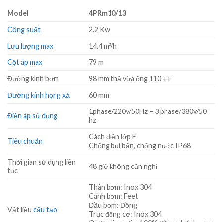
Model
4PRm10/13
Công suất
2.2 Kw
Lưu lượng max
14.4 m³/h
Cột áp max
79 m
Đường kính bơm
98 mm thả vừa ống 110 ++
Đường kính họng xả
60 mm
1phase/220v/50Hz – 3 phase/380v/50
Điện áp sử dụng
hz
Cách điện lớp F
Tiêu chuẩn
Chống bụi bẩn, chống nước IP68
Thời gian sử dụng liên
48 giờ không cần nghỉ
tục
Thân bơm: Inox 304
Cánh bơm: Feet
Đầu bơm: Đồng
Vật liệu
cấu tạo
Trục động cơ: Inox 304