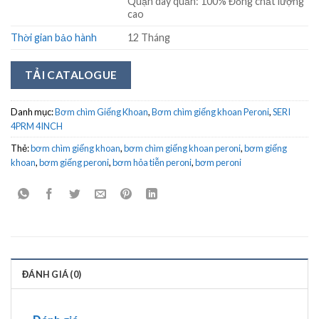
Quận dây quấn: 100% Đồng chất lượng
cao
Thời gian bảo hành
12 Tháng
TẢI CATALOGUE
Danh mục:
Bơm chìm Giếng Khoan
,
Bơm chìm giếng khoan Peroni
,
SERI
4PRM 4INCH
Thẻ:
bơm chìm giếng khoan
,
bơm chìm giếng khoan peroni
,
bơm giếng
khoan
,
bơm giếng peroni
,
bơm hỏa tiễn peroni
,
bơm peroni
ĐÁNH GIÁ (0)