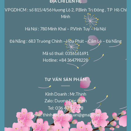
ĐỊA CHỈ LIÊN HỆ
VPGDHCM : số 815/4/56 Hương Lộ 2, P.Bình Trị Đông , TP Hồ Chí
Minh
Hà Nội : 780 Minh Khai – P.Vĩnh Tuy – Hà Nội
Đà Nẵng : 683 Trường Chinh – Hòa Phát – Cẩm Lệ – Đà Nẵng
Mã số thuế: 0316161691
Hotline: +84 364798228
TƯ VẤN SẢN PHẨM
Kinh Doanh : Mr.Thịnh
Zalo: Dương Đức thịnh
036 479 8228
Tel:
Email:
thinh402.minhquan@gmail.com