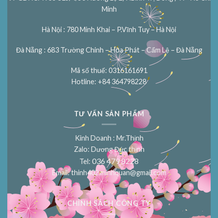
Minh
Hà Nội : 780 Minh Khai – P.Vĩnh Tuy – Hà Nội
Đà Nẵng : 683 Trường Chinh – Hòa Phát – Cẩm Lệ – Đà Nẵng
Mã số thuế: 0316161691
Hotline: +84 364798228
TƯ VẤN SẢN PHẨM
Kinh Doanh : Mr.Thịnh
Zalo: Dương Đức thịnh
036 479 8228
Tel:
Email:
thinh402.minhquan@gmail.com
CHÍNH SÁCH CÔNG TY