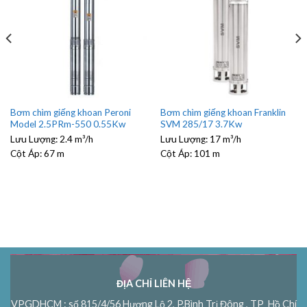
Bơm chìm giếng khoan Peroni
Bơm chìm giếng khoan Franklin
Model 2.5PRm-550 0.55Kw
SVM 285/17 3.7Kw
Lưu Lượng:
2.4 m³/h
Lưu Lượng:
17 m³/h
Cột Áp:
67 m
Cột Áp:
101 m
ĐỊA CHỈ LIÊN HỆ
VPGDHCM : số 815/4/56 Hương Lộ 2, P.Bình Trị Đông , TP Hồ Chí