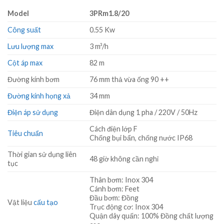
Model
3PRm1.8/20
Công suất
0.55 Kw
Lưu lượng max
3 m³/h
Cột áp max
82 m
Đường kính bơm
76 mm thả vừa ống 90 ++
Đường kính họng xả
34 mm
Điện áp sử dụng
Điện dân dụng 1 pha / 220V / 50Hz
Cách điện lớp F
Tiêu chuẩn
Chống bụi bẩn, chống nước IP68
Thời gian sử dụng liên
48 giờ không cần nghỉ
tục
Thân bơm: Inox 304
Cánh bơm: Feet
Đầu bơm: Đồng
Vật liệu
cấu tạo
Trục động cơ: Inox 304
Quận dây quấn: 100% Đồng chất lượng