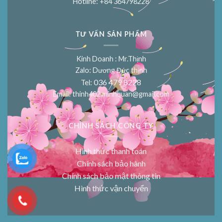
Hotline: +84 364798228
TƯ VẤN SẢN PHẨM
Kinh Doanh : Mr.Thịnh
Zalo: Dương Đức thịnh
036 479 8228
Tel:
Email:
thinh402.minhquan@gmail.com
CHÍNH SÁCH CÔNG TY
Hình thức thanh toán
Chính sách bảo hành
Chính sách bảo mật thông tin
Hình thức vận chuyển