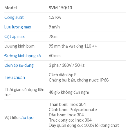
Model
SVM 150/13
Công suất
1.5 Kw
Lưu lượng max
9 m³/h
Cột áp max
78 m
Đường kính bơm
95 mm thả vừa ống 110 ++
Đường kính họng xả
60 mm
Điện áp sử dụng
3 pha / 380V / 50Hz
Cách điện lớp F
Tiêu chuẩn
Chống bụi bẩn, chống nước IP68
Thời gian sử dụng liên
48 giờ không cần nghỉ
tục
Thân bơm: Inox 304
Cánh bơm: Polycarbonate
Đầu bơm: Inox 304
Vật liệu
cấu tạo
Trục động cơ: Inox 304
Dây quấn động cơ: 100% lõi đồng chất