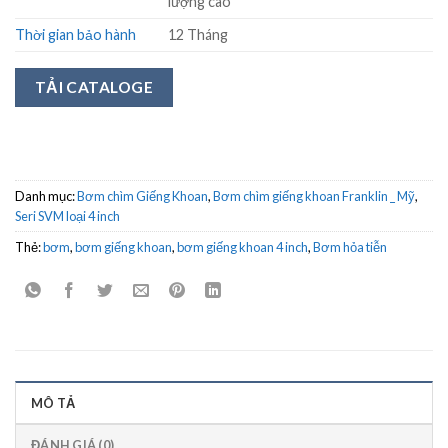
lượng cao
Thời gian bảo hành
12 Tháng
TẢI CATALOGE
Danh mục:
Bơm chìm Giếng Khoan
,
Bơm chìm giếng khoan Franklin _ Mỹ
,
Seri SVM loại 4 inch
Thẻ:
bơm
,
bơm giếng khoan
,
bơm giếng khoan 4 inch
,
Bơm hỏa tiễn
MÔ TẢ
ĐÁNH GIÁ (0)