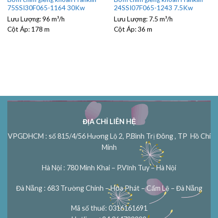
75SSI30F065-1164 30Kw
24SSI07F065-1243 7.5Kw
Lưu Lượng:
96 m³/h
Lưu Lượng:
7.5 m³/h
Cột Áp:
178 m
Cột Áp:
36 m
ĐỊA CHỈ LIÊN HỆ
VPGDHCM : số 815/4/56 Hương Lộ 2, P.Bình Trị Đông , TP Hồ Chí
Minh
Hà Nội : 780 Minh Khai – P.Vĩnh Tuy – Hà Nội
Đà Nẵng : 683 Trường Chinh – Hòa Phát – Cẩm Lệ – Đà Nẵng
Mã số thuế: 0316161691