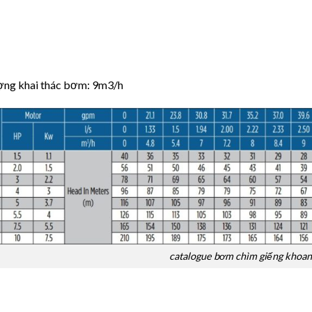
ợng khai thác bơm: 9m3/h
catalogue bơm chìm giếng khoan 