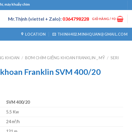
 chìm
Mr.Thịnh (viettel + Zalo):
0364798228
GIỎ HÀNG /
₫
0
LOCATION
THINH402.MINHQUAN@GMAIL.COM
NG KHOAN
/
BƠM CHÌM GIẾNG KHOAN FRANKLIN _ MỸ
/
SERI
 khoan Franklin SVM 400/20
SVM 400/20
5.5 Kw
24 m³/h
121 m