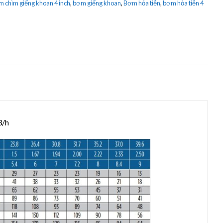
 chìm giếng khoan 4 inch
,
bơm giếng khoan
,
Bơm hỏa tiễn
,
bơm hỏa tiễn 4
3/h