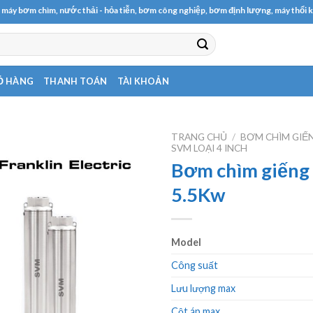
m, nước thải - hỏa tiễn, bơm công nghiệp, bơm định lượng, máy thổi khí, máy khuấy
Ỏ HÀNG
THANH TOÁN
TÀI KHOẢN
TRANG CHỦ
/
BƠM CHÌM GIẾ
SVM LOẠI 4 INCH
Bơm chìm giếng
5.5Kw
Model
Công suất
Lưu lượng max
Cột áp max