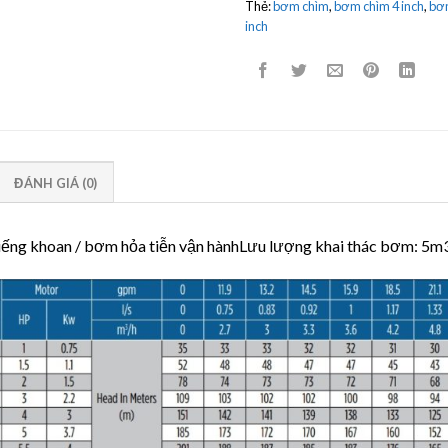
Thẻ:
bơm chìm
,
bơm chìm 4 inch
,
bơm
inch
ĐÁNH GIÁ (0)
ếng khoan / bơm hỏa tiễn vận hànhLưu lượng khai thác bơm: 5m