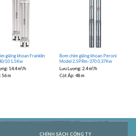
ìm giếng khoan Franklin
Bơm chìm giếng khoan Peroni
0/10 1.5Kw
Model 2.5PRm-370 0.37Kw
ợng:
14.4 m³/h
Lưu Lượng:
2.4 m³/h
:
56 m
Cột Áp:
48 m
CHÍNH SÁCH CÔNG TY