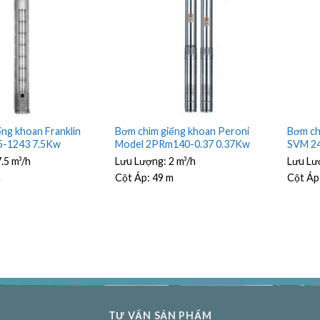
Bơm ch
ng khoan Franklin
Bơm chìm giếng khoan Peroni
SVM 24
5-1243 7.5Kw
Model 2PRm140-0.37 0.37Kw
Lưu Lư
.5 m³/h
Lưu Lượng:
2 m³/h
Cột Áp
m
Cột Áp:
49 m
TƯ VẤN SẢN PHẨM