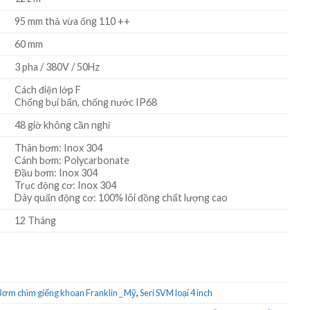
95 mm thả vừa ống 110 ++
60 mm
3 pha / 380V / 50Hz
Cách điện lớp F
Chống bụi bẩn, chống nước IP68
48 giờ không cần nghỉ
Thân bơm: Inox 304
Cánh bơm: Polycarbonate
Đầu bơm: Inox 304
Trục động cơ: Inox 304
Dây quấn động cơ: 100% lõi đồng chất lượng cao
12 Tháng
Bơm chìm giếng khoan Franklin _ Mỹ
,
Seri SVM loại 4 inch