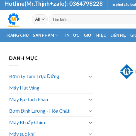
Hotline(Mr.Thịnh+zalo):
0364798228
Skip
Chuyên cung cấp và phân phối các loại máy bơm chì
to
Tìm
content
kiếm:
TRANG CHỦ
SẢN PHẨM
TIN TỨC
GIỚI THIỆU
LIÊN HỆ
GI
DANH MỤC
Bơm Ly Tâm Trục Đứng
Máy Hút Váng
Máy Ép-Tách Phân
Bơm Định Lượng - Hóa Chất
Máy Khuấy Chìm
Máy sục khí