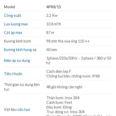
Model
4PR8/15
Công suất
2.2 Kw
Lưu lượng max
10.8 m³/h
Cột áp max
87 m
Đường kính bơm
98 mm thả vừa ống 110 ++
Đường kính họng xả
60 mm
1phase/220v/50Hz – 3 phase / 380 v/ 50
Điện áp sử dụng
hz
Cách điện lớp F
Tiêu chuẩn
Chống bụi bẩn, chống nước IP68
Thời gian sử dụng liên
48 giờ không cần nghỉ
tục
Thân bơm: Inox 304
Cánh bơm: Feet
Đầu bơm: Đồng
Vật liệu
cấu tạo
Trục động cơ: Inox 304