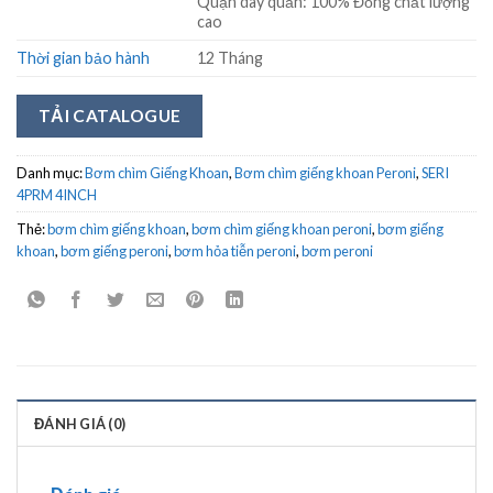
Quận dây quấn: 100% Đồng chất lượng
cao
Thời gian bảo hành
12 Tháng
TẢI CATALOGUE
Danh mục:
Bơm chìm Giếng Khoan
,
Bơm chìm giếng khoan Peroni
,
SERI
4PRM 4INCH
Thẻ:
bơm chìm giếng khoan
,
bơm chìm giếng khoan peroni
,
bơm giếng
khoan
,
bơm giếng peroni
,
bơm hỏa tiễn peroni
,
bơm peroni
ĐÁNH GIÁ (0)