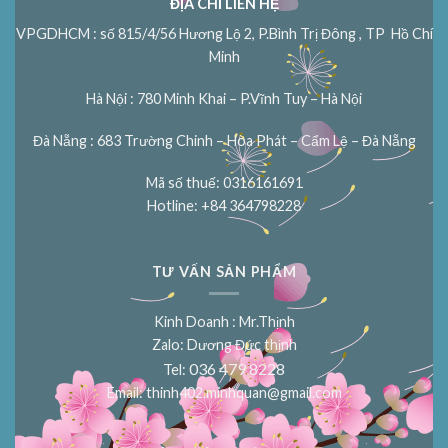
ĐỊA CHỈ LIÊN HỆ
VPGDHCM : số 815/4/56 Hương Lộ 2, P.Bình Trị Đông , TP Hồ Chí
Minh
Hà Nội : 780 Minh Khai – P.Vĩnh Tuy – Hà Nội
Đà Nẵng : 683 Trường Chinh – Hòa Phát – Cẩm Lệ – Đà Nẵng
Mã số thuế: 0316161691
Hotline: +84 364798228
TƯ VẤN SẢN PHẨM
Kinh Doanh : Mr.Thịnh
Zalo: Dương Đức thịnh
036 479 8228
Tel:
Email:
thinh402.minhquan@gmail.com