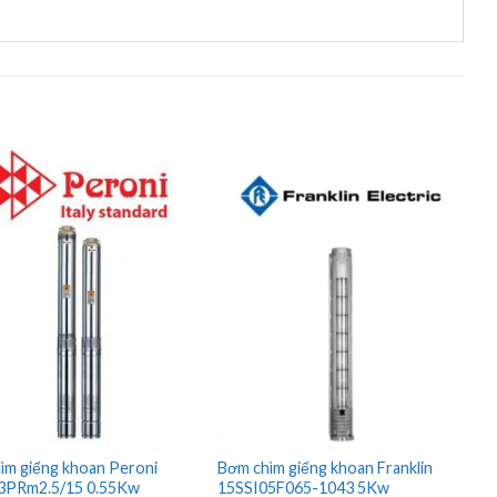
ìm giếng khoan Peroni
Bơm chìm giếng khoan Franklin
3PRm2.5/15 0.55Kw
15SSI05F065-1043 5Kw