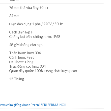
76 mm thả vừa ống 90 ++
34 mm
Điện dân dụng 1 pha / 220V / 50Hz
Cách điện lớp F
Chống bụi bẩn, chống nước IP68
48 giờ không cần nghỉ
Thân bơm: Inox 304
Cánh bơm: Feet
Đầu bơm: Đồng
Trục động cơ: Inox 304
Quận dây quấn: 100% Đồng chất lượng cao
12 Tháng
Bơm chìm giếng khoan Peroni
,
SERI 3PRM 3 INCH