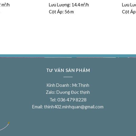
2 m³/h
Lưu Lượng:
14.4 m³/h
Lưu Lư
m
Cột Áp:
56 m
Cột Áp
TƯ VẤN SẢN PHẨM
Kinh Doanh : Mr.Thịnh
Zalo: Dương Đức thịnh
036 479 8228
Tel:
Email:
thinh402.minhquan@gmail.com