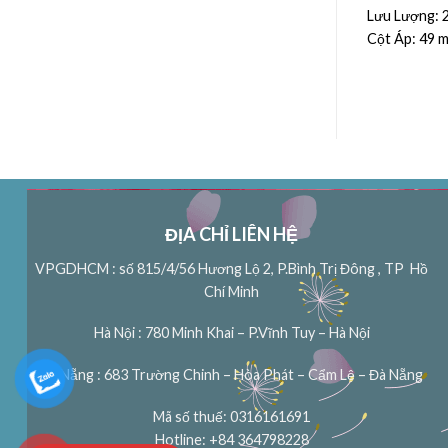
/h
Lưu Lượng:
14.4 m³/h
Lưu Lượng:
Cột Áp:
60 m
Cột Áp:
49 
ĐỊA CHỈ LIÊN HỆ
VPGDHCM : số 815/4/56 Hương Lộ 2, P.Bình Trị Đông , TP Hồ
Chí Minh
Hà Nội : 780 Minh Khai – P.Vĩnh Tuy – Hà Nội
Đà Nẵng : 683 Trường Chinh – Hòa Phát – Cẩm Lệ – Đà Nẵng
Mã số thuế: 0316161691
Hotline: +84 364798228