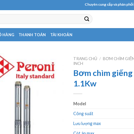
Chuyên cung cấp và phân phối các lo
Ỏ HÀNG
THANH TOÁN
TÀI KHOẢN
TRANG CHỦ
/
BƠM CHÌM GIẾ
INCH
Bơm chìm giếng
1.1Kw
Model
Công suất
Lưu lượng max
Cột áp max