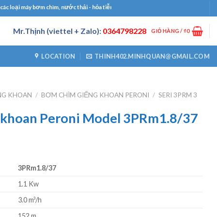
ại máy bơm chìm, nước thải - hỏa tiễn, bơm công nghiệp, bơm định lượng, máy thổi
Mr.Thịnh (viettel + Zalo):
0364798228
GIỎ HÀNG /
₫
0
LOCATION
THINH402.MINHQUAN@GMAIL.COM
NG KHOAN
/
BƠM CHÌM GIẾNG KHOAN PERONI
/
SERI 3PRM 3
 khoan Peroni Model 3PRm1.8/37
3PRm1.8/37
1.1 Kw
3.0 m³/h
152 m