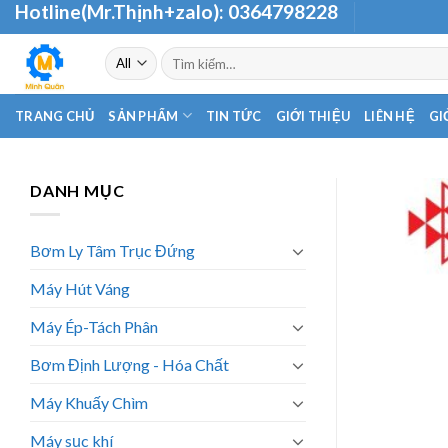
Hotline(Mr.Thịnh+zalo):
0364798228
Skip
to
Tìm
content
kiếm:
TRANG CHỦ
SẢN PHẨM
TIN TỨC
GIỚI THIỆU
LIÊN HỆ
GI
DANH MỤC
Bơm Ly Tâm Trục Đứng
Máy Hút Váng
Máy Ép-Tách Phân
Bơm Định Lượng - Hóa Chất
Máy Khuấy Chìm
Máy sục khí