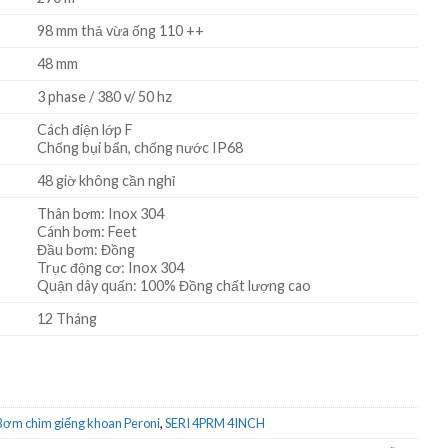
98 mm thả vừa ống 110 ++
48 mm
3 phase / 380 v/ 50 hz
Cách điện lớp F
Chống bụi bẩn, chống nước IP68
48 giờ không cần nghỉ
Thân bơm: Inox 304
Cánh bơm: Feet
Đầu bơm: Đồng
Trục động cơ: Inox 304
Quận dây quấn: 100% Đồng chất lượng cao
12 Tháng
Bơm chìm giếng khoan Peroni
,
SERI 4PRM 4INCH