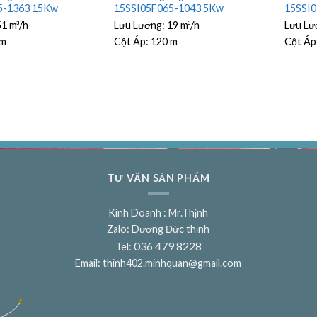
5-1363 15Kw
15SSI05F065-1043 5Kw
15SSI
51 m³/h
Lưu Lượng:
19 m³/h
Lưu Lư
 m
Cột Áp:
120 m
Cột Áp
TƯ VẤN SẢN PHẨM
Kinh Doanh : Mr.Thịnh
Zalo: Dương Đức thịnh
036 479 8228
Tel:
Email:
thinh402.minhquan@gmail.com