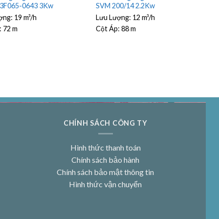
03F065-0643 3Kw
SVM 200/14 2.2Kw
ợng:
19 m³/h
Lưu Lượng:
12 m³/h
:
72 m
Cột Áp:
88 m
CHÍNH SÁCH CÔNG TY
Hình thức thanh toán
Chính sách bảo hành
Chính sách bảo mật thông tin
Hình thức vận chuyển