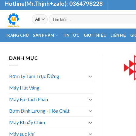
Hotline(Mr.Thịnh+zalo):
0364798228
Skip
to
Tìm
content
kiếm:
TRANG CHỦ
SẢN PHẨM
TIN TỨC
GIỚI THIỆU
LIÊN HỆ
GI
DANH MỤC
Bơm Ly Tâm Trục Đứng
Máy Hút Váng
Máy Ép-Tách Phân
Bơm Định Lượng - Hóa Chất
Máy Khuấy Chìm
Máy sục khí