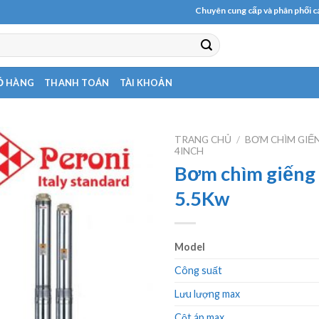
Chuyên cung cấp và phân phối các loại
Ỏ HÀNG
THANH TOÁN
TÀI KHOẢN
TRANG CHỦ
/
BƠM CHÌM GIẾ
4INCH
Bơm chìm giếng
5.5Kw
Model
Công suất
Lưu lượng max
Cột áp max