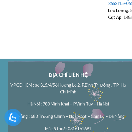
0 0.55Kw
Model 2.5PRm-550 0.55Kw
36SSI15F06
Lưu Lượng:
2.4 m³/h
Lưu Lượng:
Cột Áp:
67 m
Cột Áp:
148
ĐỊA CHỈ LIÊN HỆ
VPGDHCM : số 815/4/56 Hương Lộ 2, P.Bình Trị Đông , TP Hồ
Chí Minh
Hà Nội : 780 Minh Khai – P.Vĩnh Tuy – Hà Nội
Đà Nẵng : 683 Trường Chinh – Hòa Phát – Cẩm Lệ – Đà Nẵng
Mã số thuế: 0316161691