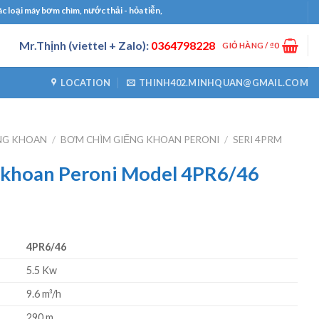
 máy bơm chìm, nước thải - hỏa tiễn, bơm công nghiệp, bơm định lượng, máy thổi k
Mr.Thịnh (viettel + Zalo):
0364798228
GIỎ HÀNG /
₫
0
LOCATION
THINH402.MINHQUAN@GMAIL.COM
NG KHOAN
/
BƠM CHÌM GIẾNG KHOAN PERONI
/
SERI 4PRM
 khoan Peroni Model 4PR6/46
4PR6/46
5.5 Kw
9.6 m³/h
290 m