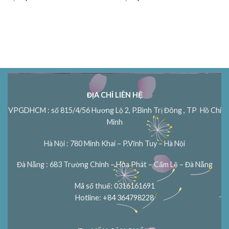
ĐỊA CHỈ LIÊN HỆ
VPGDHCM : số 815/4/56 Hương Lộ 2, P.Bình Trị Đông , TP Hồ Chí
Minh
Hà Nội : 780 Minh Khai – P.Vĩnh Tuy – Hà Nội
Đà Nẵng : 683 Trường Chinh – Hòa Phát – Cẩm Lệ – Đà Nẵng
Mã số thuế: 0316161691
Hotline: +84 364798228