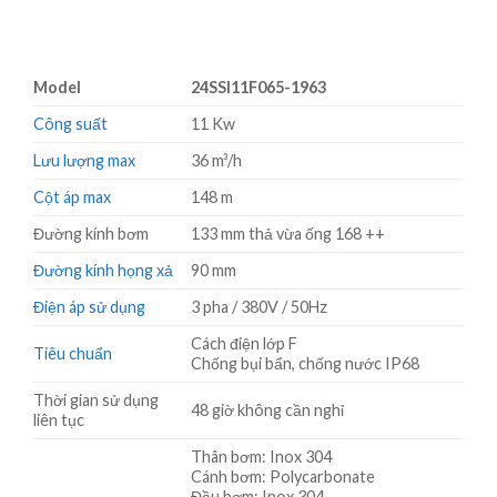
Model
24SSI11F065-1963
Công suất
11 Kw
Lưu lượng max
36 m³/h
Cột áp max
148 m
Đường kính bơm
133 mm thả vừa ống 168 ++
Đường kính họng xả
90 mm
Điện áp sử dụng
3 pha / 380V / 50Hz
Cách điện lớp F
Tiêu chuẩn
Chống bụi bẩn, chống nước IP68
Thời gian sử dụng
48 giờ không cần nghỉ
liên tục
Thân bơm: Inox 304
Cánh bơm: Polycarbonate
Đầu bơm: Inox 304