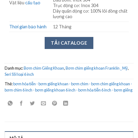
Vật liệu
cấu tạo
Trục động cơ: Inox 304
Dây quấn động cơ: 100% lõi đồng chất
lượng cao
Thời gian bảo hành
12 Tháng
TẢI CATALOGE
Danh mục:
Bơm chìm Giếng Khoan
,
Bơm chìm giếng khoan Franklin _ Mỹ
,
Seri SSI loại 6 inch
Thẻ:
bơm hỏa tiễn - bơm giếng khoan - bơm chìm - bơm chìm giếng khoan -
bơm chìm 6 inch - bơm giếng khoan 6 inch - bơm hỏa tiễn 6 inch - bơm giếng