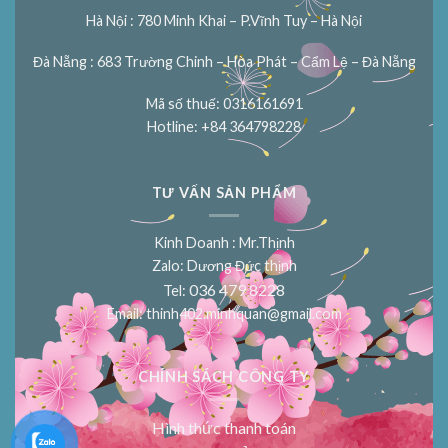
Hà Nội : 780 Minh Khai – P.Vĩnh Tuy – Hà Nội
Đà Nẵng : 683 Trường Chinh – Hòa Phát – Cẩm Lệ – Đà Nẵng
Mã số thuế: 0316161691
Hotline: +84 364798228
TƯ VẤN SẢN PHẨM
Kinh Doanh : Mr.Thịnh
Zalo: Dương Đức thịnh
036 479 8228
Tel:
Email:
thinh402.minhquan@gmail.com
CHÍNH SÁCH CÔNG TY
Hình thức thanh toán