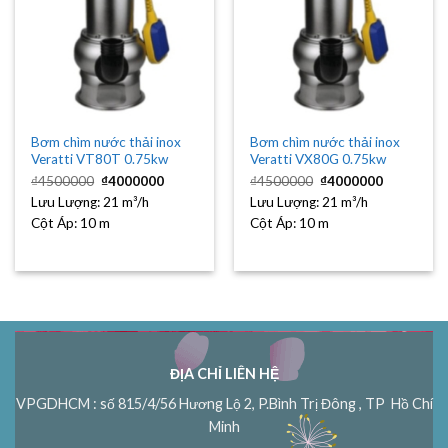
Bơm chìm nước thải inox
Bơm chìm nước thải inox
Veratti VT80T 0.75kw
Veratti VX80G 0.75kw
Giá
Giá
Giá
Giá
₫
4500000
₫
4000000
₫
4500000
₫
4000000
gốc
hiện
gốc
hiện
Lưu Lượng:
là:
21 m³/h
tại
Lưu Lượng:
là:
21 m³/h
tại
₫4500000.
là:
₫4500000.
là:
Cột Áp:
10 m
Cột Áp:
10 m
₫4000000.
₫4000000
ĐỊA CHỈ LIÊN HỆ
VPGDHCM : số 815/4/56 Hương Lộ 2, P.Bình Trị Đông , TP Hồ Chí
Minh