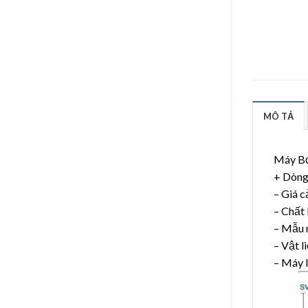
MÔ TẢ
Máy Bơ
+ Dòng 
– Giá c
– Chất
– Mẫu 
– Vật 
– Máy 