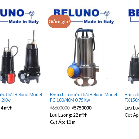
Giảm giá!
ớc thải Beluno Model
Bơm chìm nước thải Beluno Model
Bơm ch
2.2Kw
FC 100/40M 0.75Kw
FX150
Giá
Giá
54 m³/h
₫
6600000
₫
5750000
Lưu Lư
gốc
hiện
là:
tại
m
Lưu Lượng:
22 m³/h
Cột Áp
₫6600000.
là:
Cột Áp:
10 m
₫5750000.