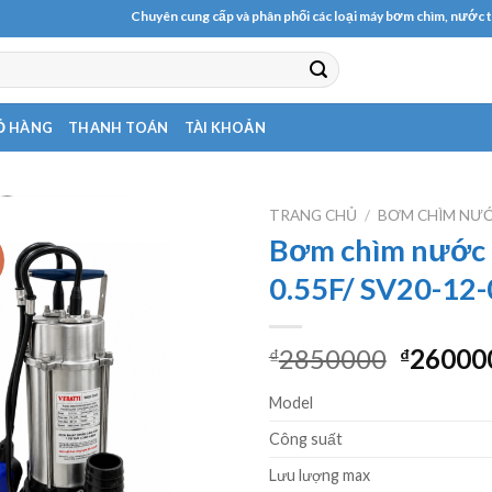
Chuyên cung cấp và phân phối các loại máy bơm chìm, nước thải - hỏ
Ỏ HÀNG
THANH TOÁN
TÀI KHOẢN
TRANG CHỦ
/
BƠM CHÌM NƯỚ
Bơm chìm nước 
!
0.55F/ SV20-12-
Giá
2850000
26000
₫
₫
gốc
Model
là:
₫28500
Công suất
Lưu lượng max