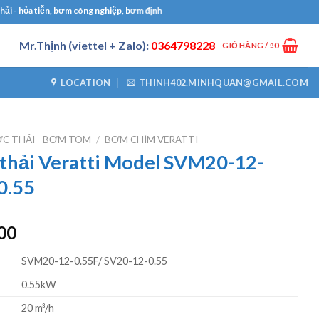
a tiễn, bơm công nghiệp, bơm định lượng, máy thổi khí, máy khuấy chìm
Mr.Thịnh (viettel + Zalo):
0364798228
GIỎ HÀNG /
₫
0
LOCATION
THINH402.MINHQUAN@GMAIL.COM
C THẢI - BƠM TÕM
/
BƠM CHÌM VERATTI
thải Veratti Model SVM20-12-
0.55
Giá
00
hiện
SVM20-12-0.55F/ SV20-12-0.55
tại
00.
là:
0.55kW
₫2600000.
20 m³/h