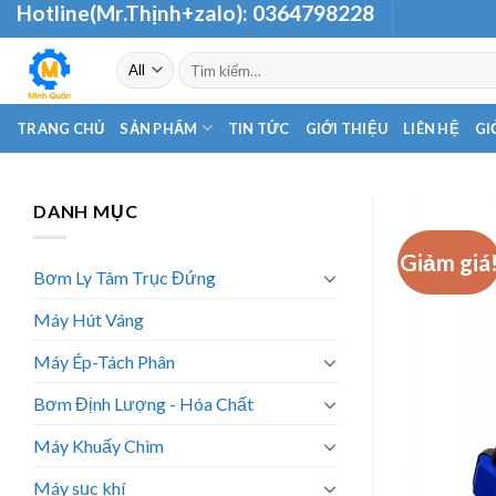
Hotline(Mr.Thịnh+zalo):
0364798228
Skip
to
Tìm
content
kiếm:
TRANG CHỦ
SẢN PHẨM
TIN TỨC
GIỚI THIỆU
LIÊN HỆ
GI
DANH MỤC
Giảm giá
Bơm Ly Tâm Trục Đứng
Máy Hút Váng
Máy Ép-Tách Phân
Bơm Định Lượng - Hóa Chất
Máy Khuấy Chìm
Máy sục khí