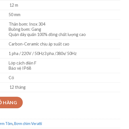
12 m
50 mm
Thân bơm: Inox 304
Buồng bơm: Gang
Quận dây quấn 100% đồng chất lượng cao
Carbon-Ceramic chịu áp suất cao
1 pha / 220V / 50Hz3 pha /380v/ 50Hz
Lớp cách điện F
Bảo vệ IP68
Có
12 tháng
odel SVM20-12-0.55F/ SV20-12-0.55 số lượng
Ỏ HÀNG
Bơm Tõm
,
Bơm chìm Veratti